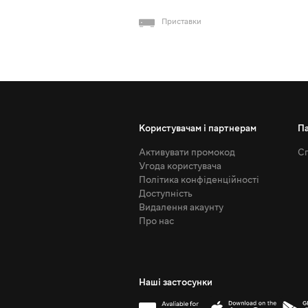
Приставки
Користувачам і партнерам
П
Активувати промокод
Сп
Угода користувача
Політика конфіденційності
Доступність
Видалення акаунту
Про нас
Наші застосунки