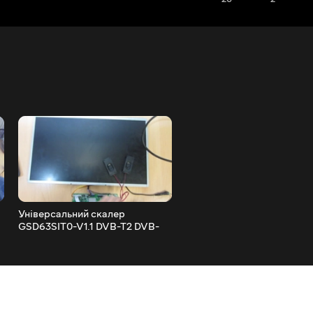
Універсальний скалер
Частина 3 Робимо з
GSD63SIT0-V1.1 DVB-T2 DVB-
поламаного ноутбука
S2 Огляд частина 1
медіацентр з ОС Linux. Ве
процес у дрібницях