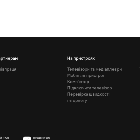
артнерам
На пристроях
івпраця
Телевізори та медіаплеєри
Мобільні пристрої
Комп'ютер
Підключити телевізор
Перевірка швидкості
інтернету