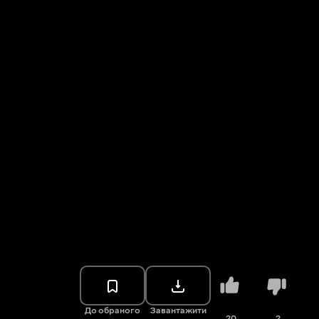
До обраного
Завантажити
20
2