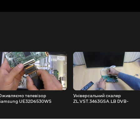
Оживляємо телевізор
Універсальний скалер
Samsung UE32D6530WS
ZL.VST.3463GSA.LB DVB-
частина 1
T2/DVB-S2/DVB-C cam модуль
CI+