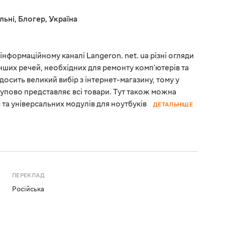
льні
,
Блогер
,
Україна
нформаційному каналі Langeron. net. ua різні огляди
 інших речей, необхідних для ремонту комп'ютерів та
досить великий вибір з інтернет-магазину, тому у
упово представляє всі товари. Тут також можна
в та універсальних модулів для ноутбуків
ДЕТАЛЬНІШЕ
ПЕРЕКЛАД
Російська