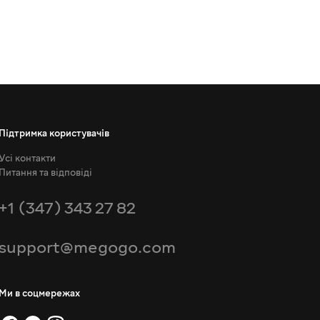
Підтримка користувачів
Усі контакти
Питання та відповіді
+1 (347) 343 27 82
support@megogo.com
Ми в соцмережах