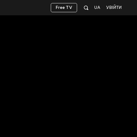
Free TV
UA
УВІЙТИ