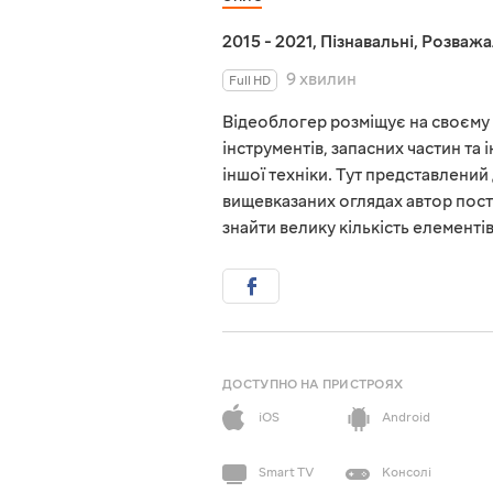
2015 - 2021
,
Пізнавальні
,
Розважа
9 хвилин
Full HD
Відеоблогер розміщує на своєму і
інструментів, запасних частин та
іншої техніки. Тут представлений 
вищевказаних оглядах автор пост
знайти велику кількість елементі
ДОСТУПНО НА ПРИСТРОЯХ
iOS
Android
Smart TV
Консолі