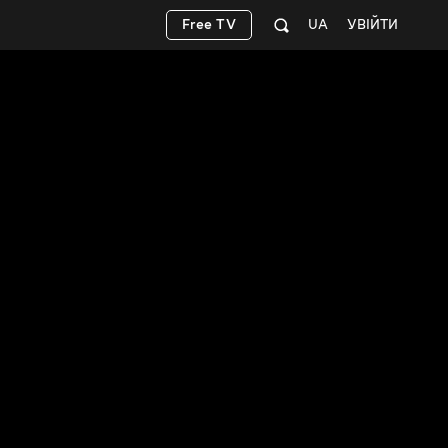
Free TV
UA
УВІЙТИ