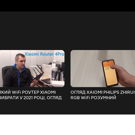
ЯКИЙ WiFi РОУТЕР XIAOMI
ОГЛЯД XAIOMI PHILIPS ZHIRUI
ВИБРАТИ У 2021 РОЦІ, ОГЛЯД
RGB WiFi РОЗУМНИЙ
ПОРІВНЯННЯ ПОПУЛЯРНИХ
ПРИКРОВАТНИЙ LED
НОВИНОК
СВІТИЛЬНИК НІЧНИК З
КЕРУВАННЯМ MiHome