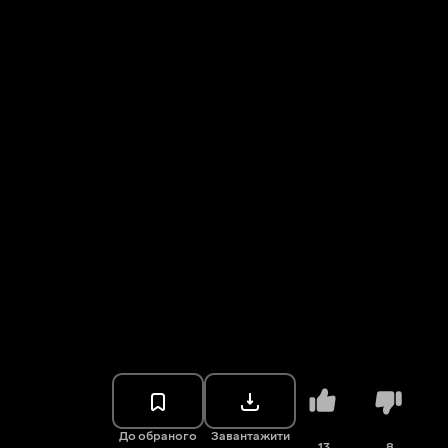
До обраного
Завантажити
13
8