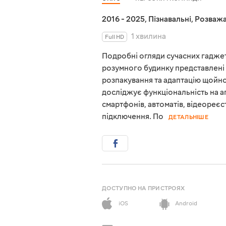
2016 - 2025
,
Пізнавальні
,
Розважа
1 хвилина
Full HD
Подробні огляди сучасних гаджеті
розумного будинку представлені 
розпакування та адаптацію щойно
досліджує функціональність на а
смартфонів, автоматів, відеореєст
підключення. По
ДЕТАЛЬНІШЕ
ДОСТУПНО НА ПРИСТРОЯХ
iOS
Android