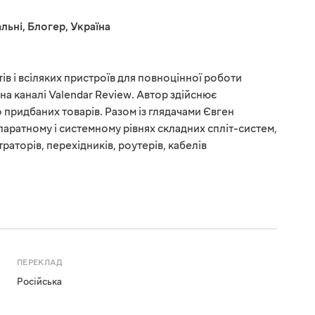
льні
,
Блогер
,
Україна
в і всіляких пристроїв для повноцінної роботи
на каналі Valendar Review. Автор здійснює
 придбаних товарів. Разом із глядачами Євген
паратному і системному рівнях складних спліт-систем,
раторів, перехідників, роутерів, кабелів
ПЕРЕКЛАД
Російська