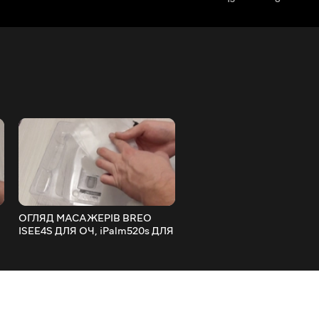
ОГЛЯД МАСАЖЕРІВ BREO
UPGRADE НОУТБУКА WIF
ISEE4S ДЛЯ ОЧ, iPalm520s ДЛЯ
802.11AX INTEL AX200NG
РУК ТА 3D МАСАЖ ДЛЯ ТІЛА
ПЕРЕХІДНИК M.2 mini PCI