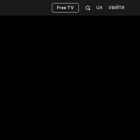
Free TV
UA
УВІЙТИ