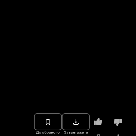
До обраного
Завантажити
13
8