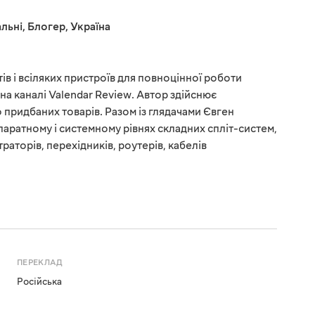
льні
,
Блогер
,
Україна
в і всіляких пристроїв для повноцінної роботи
на каналі Valendar Review. Автор здійснює
 придбаних товарів. Разом із глядачами Євген
паратному і системному рівнях складних спліт-систем,
раторів, перехідників, роутерів, кабелів
ПЕРЕКЛАД
Російська