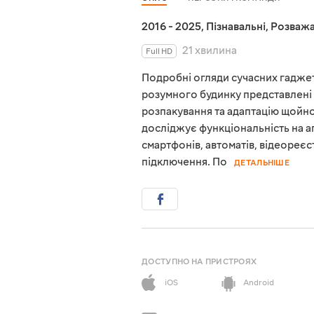
2016 - 2025
,
Пізнавальні
,
Розважа
21 хвилина
Full HD
Подробні огляди сучасних гаджеті
розумного будинку представлені 
розпакування та адаптацію щойно
досліджує функціональність на а
смартфонів, автоматів, відеореєст
підключення. По
ДЕТАЛЬНІШЕ
ДОСТУПНО НА ПРИСТРОЯХ
iOS
Android