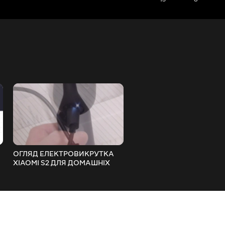
ОГЛЯД ЕЛЕКТРОВИКРУТКА
ОГЛЯД XIAOMI CLEARGR
XIAOMI S2 ДЛЯ ДОМАШНІХ
НОВИЙ ДАТЧИК
ПОТРЕБ ТЕСТ НА ШУРУПАХ І
ТЕМПЕРАТУРИ І ВОЛОГО
ГВИНТАХ
ІНТЕГРАЦІЯ З APPLE HOM
і MiHOME