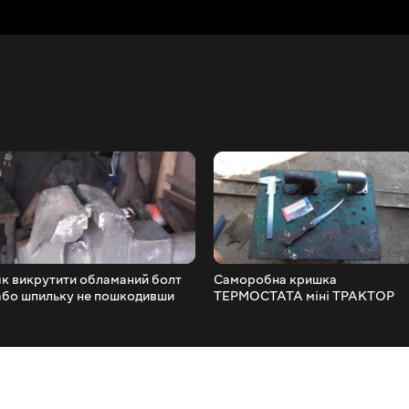
як викрутити обламаний болт
Саморобна кришка
або шпильку не пошкодивши
ТЕРМОСТАТА міні ТРАКТОР
різьблення СВАРКОЮ
DW 244 AT