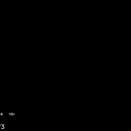
.6
12+
73