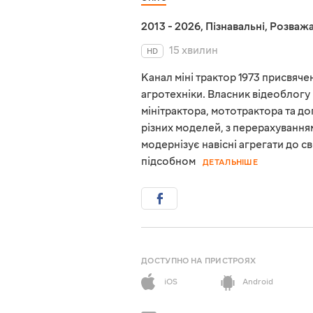
2013 - 2026
,
Пізнавальні
,
Розважа
15 хвилин
HD
Канал міні трактор 1973 присвяче
агротехніки. Власник відеоблогу
мінітрактора, мототрактора та до
різних моделей, з перерахуванням
модернізує навісні агрегати до с
підсобном
ДЕТАЛЬНІШЕ
ДОСТУПНО НА ПРИСТРОЯХ
iOS
Android