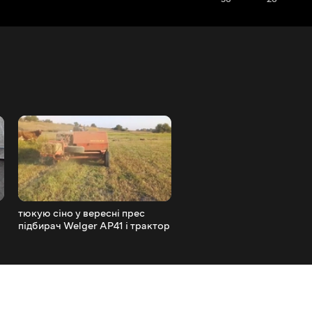
тюкую сіно у вересні прес
сінокіс трактором Син за
підбирач Welger AP41 і трактор
кермом
DW 244 AT