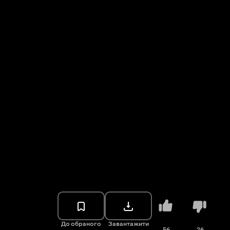
До обраного
Завантажити
56
26