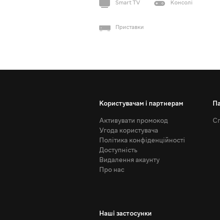
Smart TV
Консолі
Приставки
Користувачам і партнерам
П
Активувати промокод
Сп
Угода користувача
Політика конфіденційності
Доступність
Видалення акаунту
Про нас
Наші застосунки