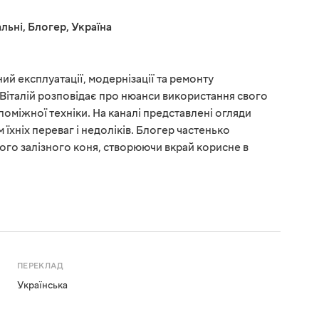
льні
,
Блогер
,
Україна
ний експлуатації, модернізації та ремонту
 Віталій розповідає про нюанси використання свого
поміжної техніки. На каналі представлені огляди
 їхніх переваг і недоліків. Блогер частенько
вого залізного коня, створюючи вкрай корисне в
ПЕРЕКЛАД
Українська