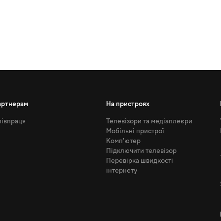
артнерам
На пристроях
івпраця
Телевізори та медіаплеєри
Мобільні пристрої
Комп'ютер
Підключити телевізор
Перевірка швидкості
інтернету