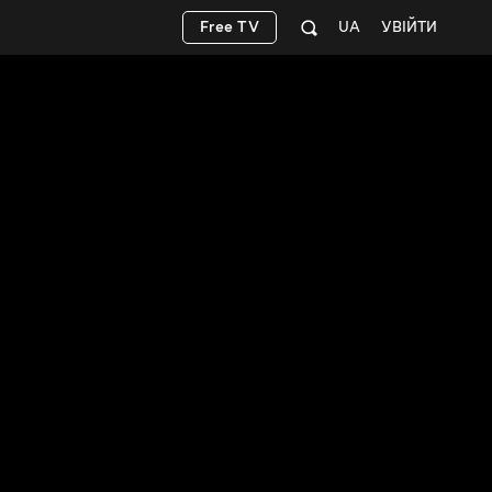
Free TV
UA
УВІЙТИ