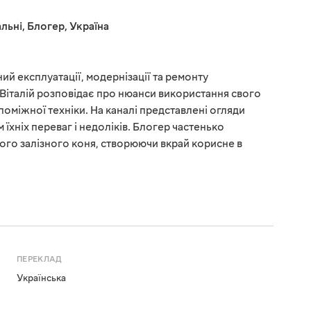
льні
,
Блогер
,
Україна
ний експлуатації, модернізації та ремонту
 Віталій розповідає про нюанси використання свого
поміжної техніки. На каналі представлені огляди
 їхніх переваг і недоліків. Блогер частенько
вого залізного коня, створюючи вкрай корисне в
ПЕРЕКЛАД
Українська