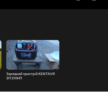
Зарядний пристрій KENTAVR
Заміна циліндра мотокоса
ЗП 210НП
HONDA GX35 - 4Т