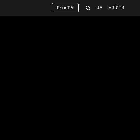
Free TV
UA
УВІЙТИ