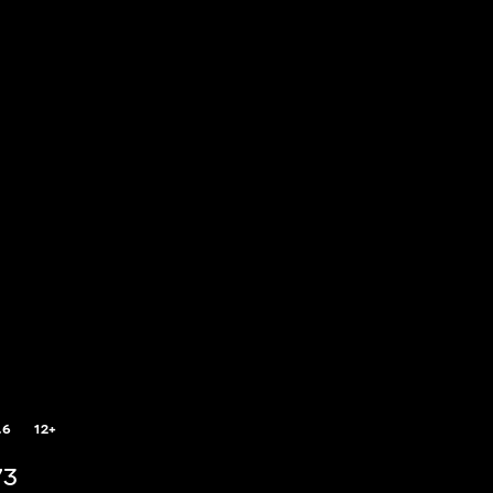
.6
12+
73