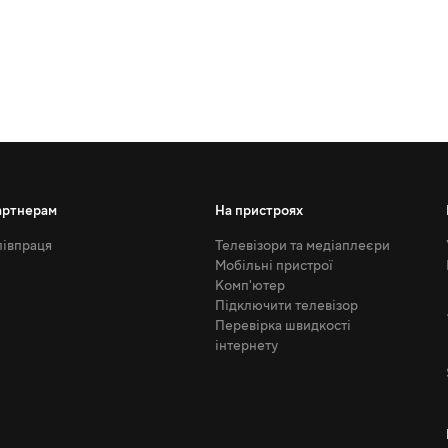
артнерам
На пристроях
івпраця
Телевізори та медіаплеєри
Мобільні пристрої
Комп'ютер
Підключити телевізор
Перевірка швидкості
інтернету