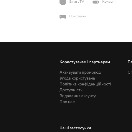
Smart TV
Консолі
Приставки
Користувачам і партнерам
П
Активувати промокод
Сп
Угода користувача
Політика конфіденційності
Доступність
Видалення акаунту
Про нас
Наші застосунки