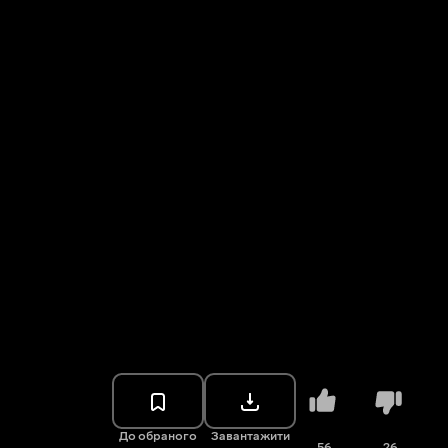
До обраного
Завантажити
56
26