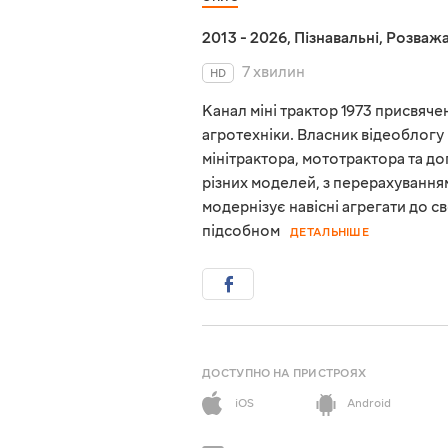
2013 - 2026
,
Пізнавальні
,
Розважа
7 хвилин
HD
Канал міні трактор 1973 присвяче
агротехніки. Власник відеоблогу
мінітрактора, мототрактора та до
різних моделей, з перерахуванням
модернізує навісні агрегати до с
підсобном
ДЕТАЛЬНІШЕ
ДОСТУПНО НА ПРИСТРОЯХ
iOS
Android