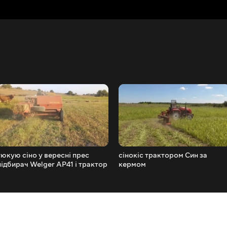
тюкую сіно у вересні прес
сінокіс трактором Син за
підбирач Welger AP41 і трактор
кермом
DW 244 AT