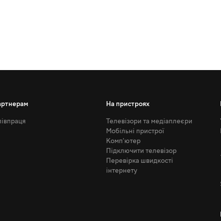
артнерам
На пристроях
івпраця
Телевізори та медіаплеєри
Мобільні пристрої
Комп'ютер
Підключити телевізор
Перевірка швидкості
інтернету