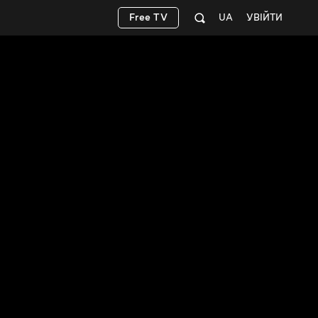
Free TV
UA
УВІЙТИ