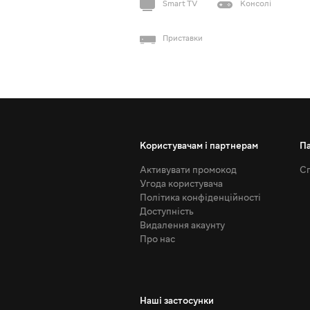
Smart TV
Консолі
Приставки
Користувачам і партнерам
П
Активувати промокод
Сп
Угода користувача
Політика конфіденційності
Доступність
Видалення акаунту
Про нас
Наші застосунки