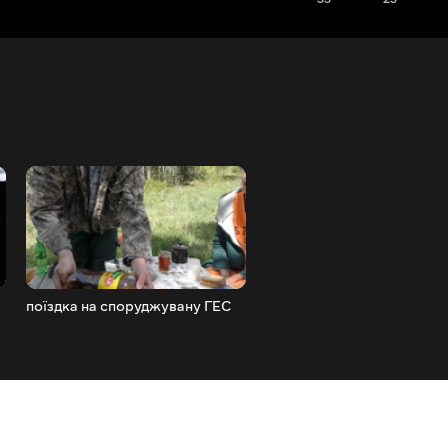
поїздка на споруджувану ГЕС
Вистав 2021, пасіка на зв'я