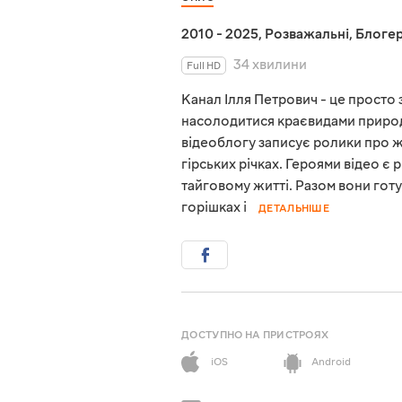
2010 - 2025
,
Розважальні
,
Блоге
34 хвилини
Full HD
Канал Ілля Петрович - це просто з
насолодитися краєвидами природи 
відеоблогу записує ролики про жи
гірських річках. Героями відео є р
тайговому житті. Разом вони готу
горішках і
ДЕТАЛЬНІШЕ
ДОСТУПНО НА ПРИСТРОЯХ
iOS
Android