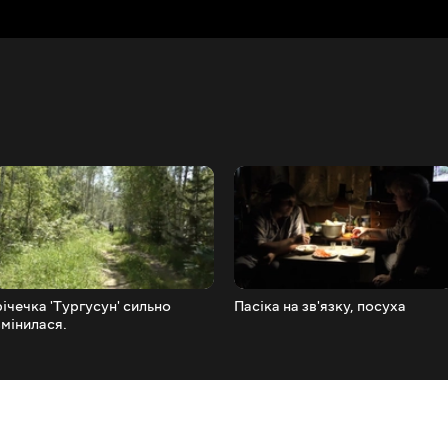
річечка 'Тургусун' сильно
Пасіка на зв'язку, посуха
змінилася.