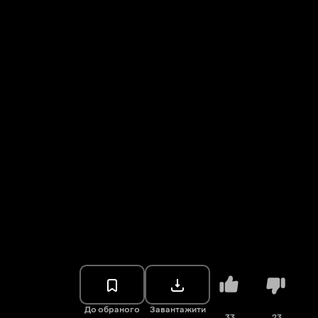
До обраного
Завантажити
33
23