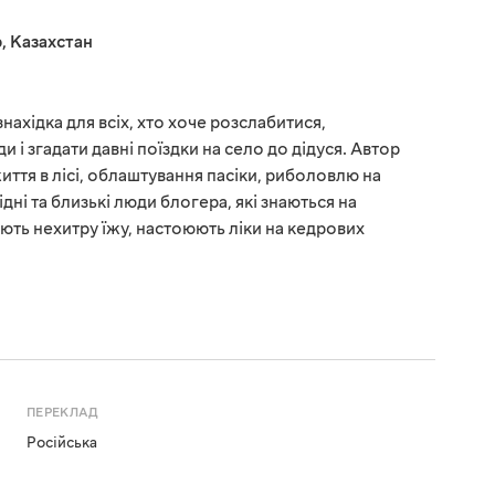
р
,
Казахстан
нахідка для всіх, хто хоче розслабитися,
і згадати давні поїздки на село до дідуся. Автор
ття в лісі, облаштування пасіки, риболовлю на
ідні та близькі люди блогера, які знаються на
ють нехитру їжу, настоюють ліки на кедрових
ПЕРЕКЛАД
Російська