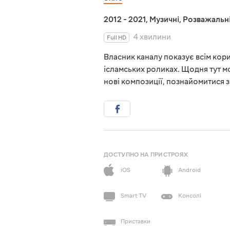
2012 - 2021
,
Музичні
,
Розважальн
4 хвилини
Full HD
Власник каналу показує всім кори
ісламських роликах. Щодня тут м
нові композиції, познайомитися 
ДОСТУПНО НА ПРИСТРОЯХ
iOS
Android
Smart TV
Консолі
Приставки