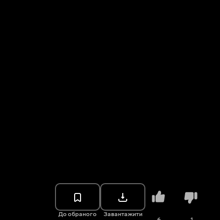
До обраного
Завантажити
6
1