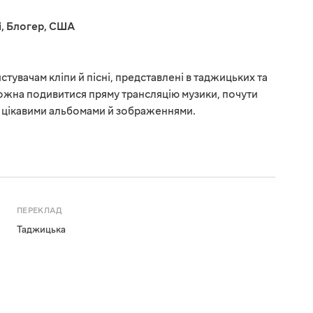
і
,
Блогер
,
США
стувачам кліпи й пісні, представлені в таджицьких та
ожна подивитися пряму трансляцію музики, почути
з цікавими альбомами й зображеннями.
ПЕРЕКЛАД
Таджицька