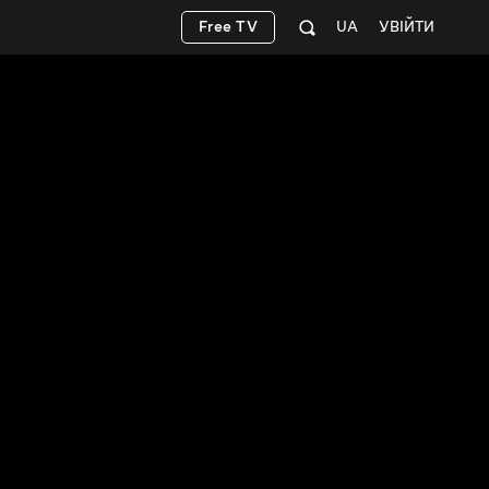
Free TV
UA
УВІЙТИ