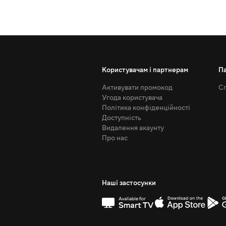
Користувачам і партнерам
П
Активувати промокод
Сп
Угода користувача
Політика конфіденційності
Доступність
Видалення акаунту
Про нас
Наші застосунки