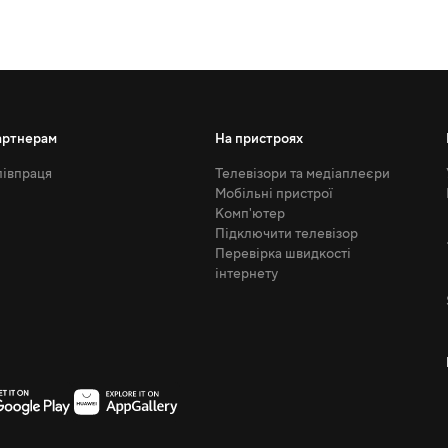
артнерам
На пристроях
івпраця
Телевізори та медіаплеєри
Мобільні пристрої
Комп'ютер
Підключити телевізор
Перевірка швидкості
інтернету