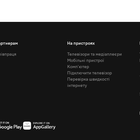
артнерам
На пристроях
івпраця
Телевізори та медіаплеєри
Мобільні пристрої
Комп'ютер
Підключити телевізор
Перевірка швидкості
інтернету