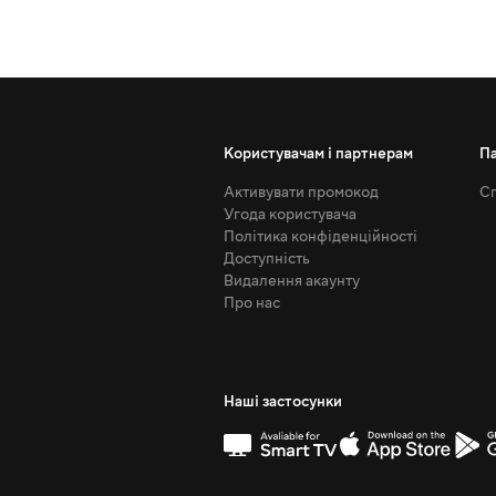
Користувачам і партнерам
П
Активувати промокод
Сп
Угода користувача
Політика конфіденційності
Доступність
Видалення акаунту
Про нас
Наші застосунки