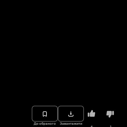
До обраного
Завантажити
6
1