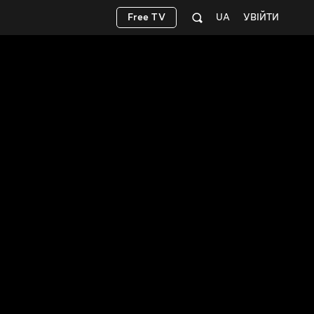
Free TV
UA
УВІЙТИ