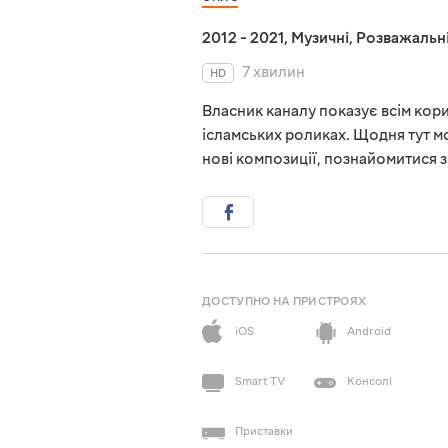
2012 - 2021
,
Музичні
,
Розважальн
7 хвилин
HD
Власник каналу показує всім кори
ісламських роликах. Щодня тут м
нові композиції, познайомитися 
ДОСТУПНО НА ПРИСТРОЯХ
iOS
Android
Smart TV
Консолі
Приставки