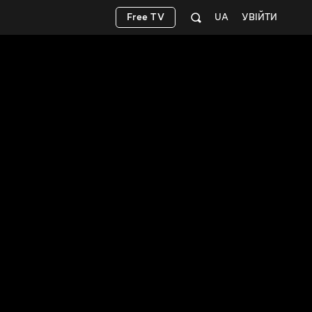
Free TV
UA
УВІЙТИ