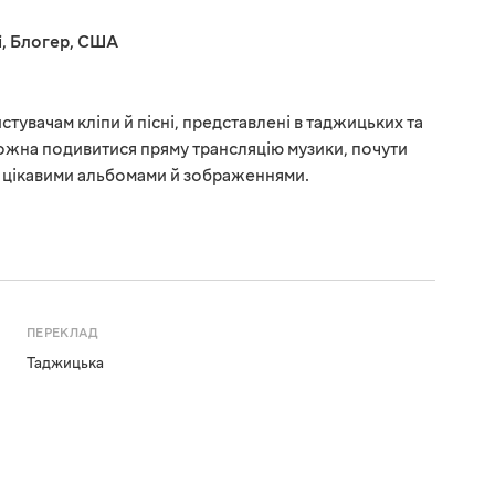
і
,
Блогер
,
США
стувачам кліпи й пісні, представлені в таджицьких та
ожна подивитися пряму трансляцію музики, почути
з цікавими альбомами й зображеннями.
ПЕРЕКЛАД
Таджицька