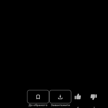
До обраного
Завантажити
6
1