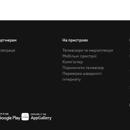
артнерам
На пристроях
івпраця
Телевізори та медіаплеєри
Мобільні пристрої
Комп'ютер
Підключити телевізор
Перевірка швидкості
інтернету