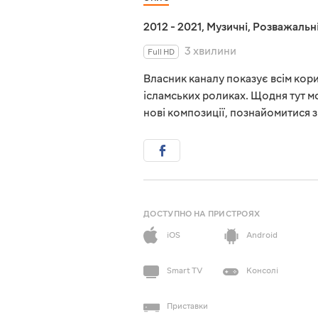
2012 - 2021
,
Музичні
,
Розважальн
3 хвилини
Full HD
Власник каналу показує всім кори
ісламських роликах. Щодня тут м
нові композиції, познайомитися 
ДОСТУПНО НА ПРИСТРОЯХ
iOS
Android
Smart TV
Консолі
Приставки