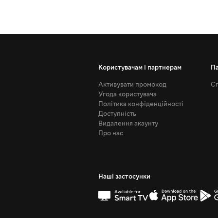
Користувачам і партнерам
П
Активувати промокод
Сп
Угода користувача
Політика конфіденційності
Доступність
Видалення акаунту
Про нас
Наші застосунки