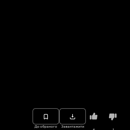
До обраного
Завантажити
6
1