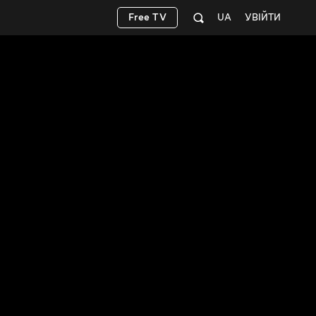
Free TV
UA
УВІЙТИ