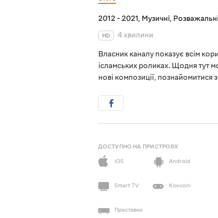
2012 - 2021
,
Музичні
,
Розважальн
4 хвилини
HD
Власник каналу показує всім кори
ісламських роликах. Щодня тут м
нові композиції, познайомитися 
ДОСТУПНО НА ПРИСТРОЯХ
iOS
Android
Smart TV
Консолі
Приставки