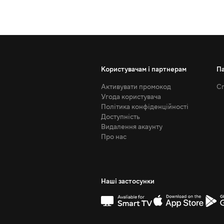
Користувачам і партнерам
П
Активувати промокод
Сп
Угода користувача
Політика конфіденційності
Доступність
Видалення акаунту
Про нас
Наші застосунки