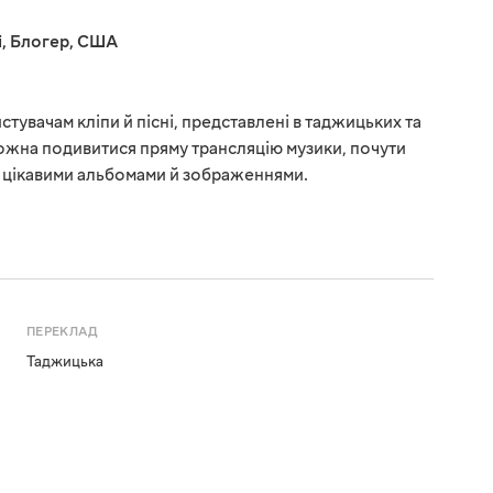
і
,
Блогер
,
США
стувачам кліпи й пісні, представлені в таджицьких та
ожна подивитися пряму трансляцію музики, почути
з цікавими альбомами й зображеннями.
ПЕРЕКЛАД
Таджицька