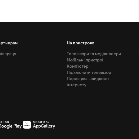
артнерам
На пристроях
івпраця
Телевізори та медіаплеєри
Мобільні пристрої
Комп'ютер
Підключити телевізор
Перевірка швидкості
інтернету