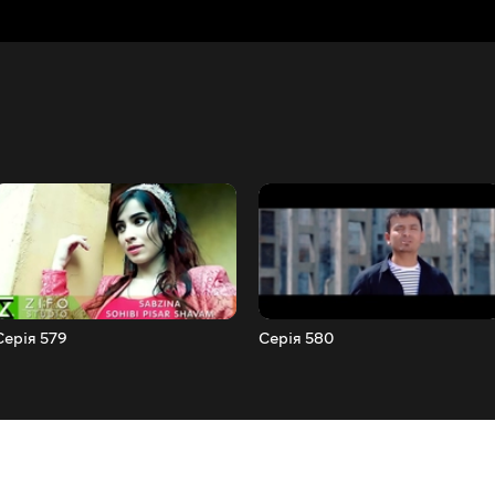
Серія 579
Серія 580