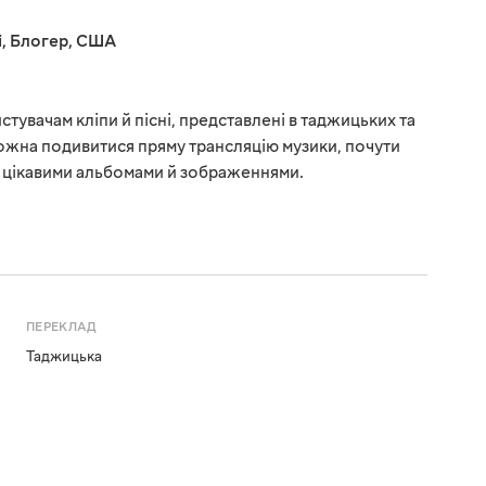
і
,
Блогер
,
США
стувачам кліпи й пісні, представлені в таджицьких та
ожна подивитися пряму трансляцію музики, почути
з цікавими альбомами й зображеннями.
ПЕРЕКЛАД
Таджицька