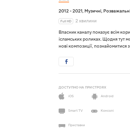
2012 - 2021
,
Музичні
,
Розважальн
2 хвилини
Full HD
Власник каналу показує всім кори
ісламських роликах. Щодня тут м
нові композиції, познайомитися 
ДОСТУПНО НА ПРИСТРОЯХ
iOS
Android
Smart TV
Консолі
Приставки