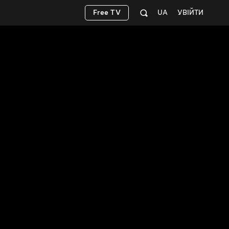
Free TV
UA
УВІЙТИ