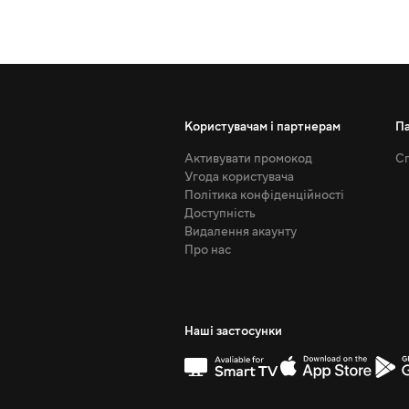
Користувачам і партнерам
П
Активувати промокод
Сп
Угода користувача
Політика конфіденційності
Доступність
Видалення акаунту
Про нас
Наші застосунки