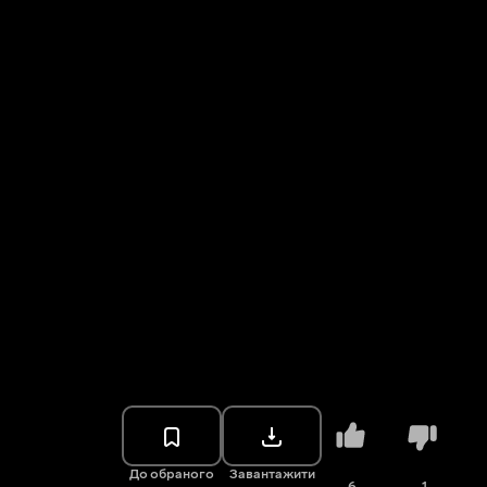
До обраного
Завантажити
6
1