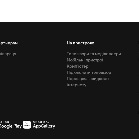
артнерам
На пристроях
івпраця
Телевізори та медіаплеєри
Мобільні пристрої
Комп'ютер
Підключити телевізор
Перевірка швидкості
інтернету