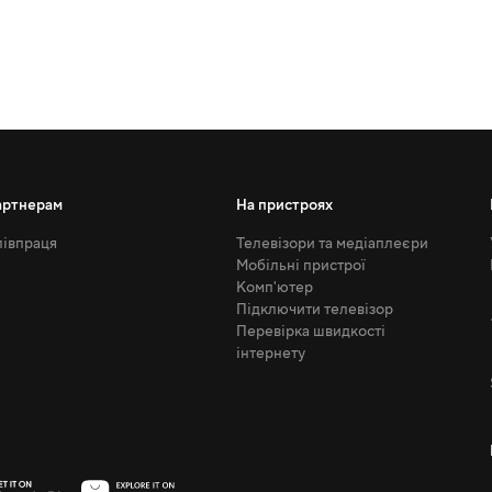
артнерам
На пристроях
івпраця
Телевізори та медіаплеєри
Мобільні пристрої
Комп'ютер
Підключити телевізор
Перевірка швидкості
інтернету