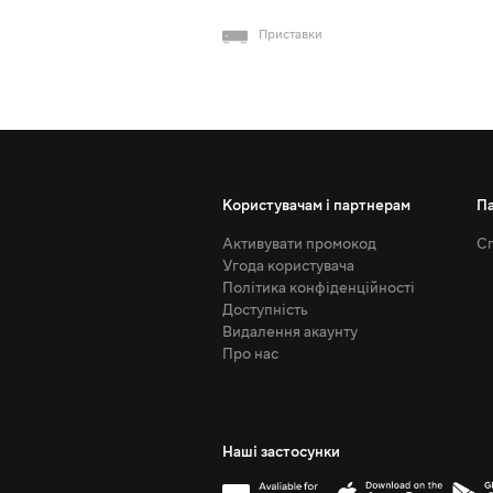
Приставки
Користувачам і партнерам
П
Активувати промокод
Сп
Угода користувача
Політика конфіденційності
Доступність
Видалення акаунту
Про нас
Наші застосунки