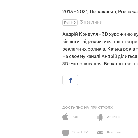
2013 - 2021
,
Пізнавальні
,
Розважа
3 хвилини
Full HD
Андрій Кривуля - 3D художник-ау
він встиг відзначитися при створе
рекламних роликів. Кілька років 
На своєму каналі Андрій ділиться
3D-моделювання. Безкоштовні пр
ДОСТУПНО НА ПРИСТРОЯХ
iOS
Android
Smart TV
Консолі