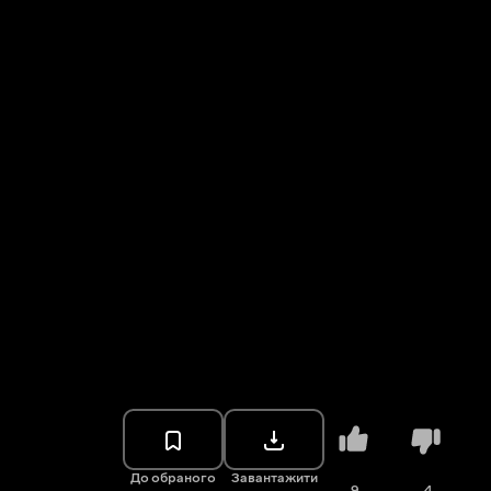
До обраного
Завантажити
9
4