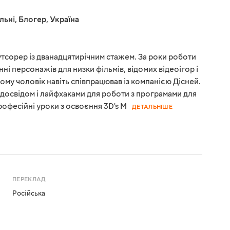
льні
,
Блогер
,
Україна
тсорер із дванадцятирічним стажем. За роки роботи
нні персонажів для низки фільмів, відомих відеоігор і
тому чоловік навіть співпрацював із компанією Дісней.
 досвідом і лайфхаками для роботи з програмами для
офесійні уроки з освоєння 3D's M
ДЕТАЛЬНІШЕ
ПЕРЕКЛАД
Російська