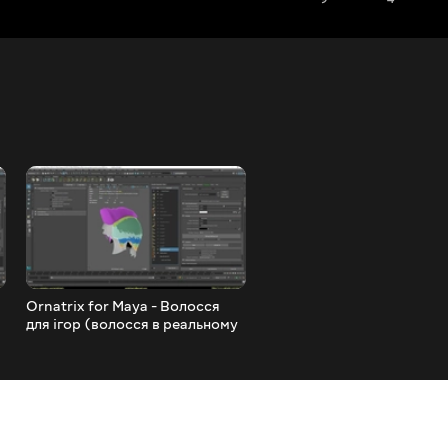
Ornatrix for Maya - Волосся
Ornatrix Maya - Сценічна
для ігор (волосся в реальному
інструкція для роботи з
часі). Частина 12
HairCards.