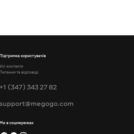
Підтримка користувачів
Усі контакти
Питання та відповіді
+1 (347) 343 27 82
support@megogo.com
Ми в соцмережах