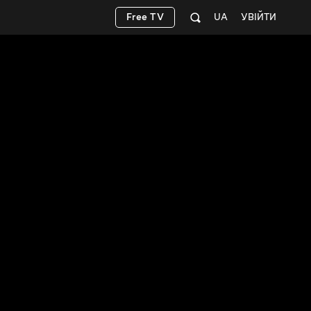
Free TV
UA
УВІЙТИ