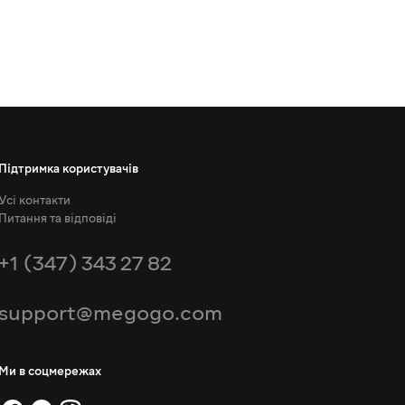
Підтримка користувачів
Усі контакти
Питання та відповіді
+1 (347) 343 27 82
support@megogo.com
Ми в соцмережах