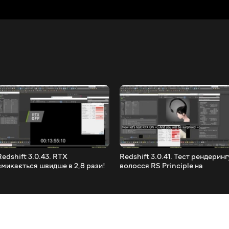
Redshift 3.0.43. RTX
Redshift 3.0.41. Тест рендеринг
вмикається швидше в 2,8 рази!
волосся RS Principle на
- Тест рендерингу волосся RS
2x2080ti+NVLink. RTX ON OFF
Principle на 2x2080ti+NVLink.