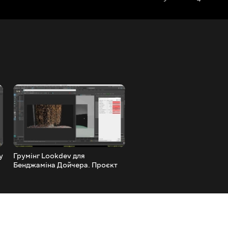
у
Грумінг Lookdev для
Unreal Engine Alembic Hai
Бенджаміна Дойчера. Проєкт
(плагін нареченого) для
«Буря» WIP.
REPLIKR (2021)