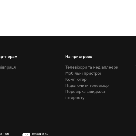
артнерам
На пристроях
івпраця
Телевізори та медіаплеєри
Мобільні пристрої
Комп'ютер
Підключити телевізор
Перевірка швидкості
інтернету