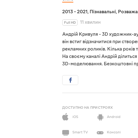
2013 - 2021
,
Пізнавальні
,
Розважа
11 хвилин
Full HD
Андрій Кривуля - 3D художник-ау
він встиг відзначитися при створе
рекламних роликів. Кілька років 
На своєму каналі Андрій ділиться
3D-моделювання. Безкоштовні пр
ДОСТУПНО НА ПРИСТРОЯХ
iOS
Android
Smart TV
Консолі