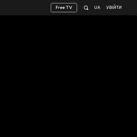
Free TV
UA
УВІЙТИ