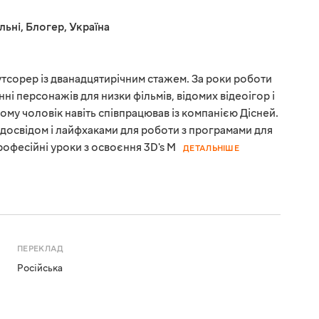
льні
,
Блогер
,
Україна
тсорер із дванадцятирічним стажем. За роки роботи
нні персонажів для низки фільмів, відомих відеоігор і
тому чоловік навіть співпрацював із компанією Дісней.
 досвідом і лайфхаками для роботи з програмами для
офесійні уроки з освоєння 3D's M
ДЕТАЛЬНІШЕ
ПЕРЕКЛАД
Російська