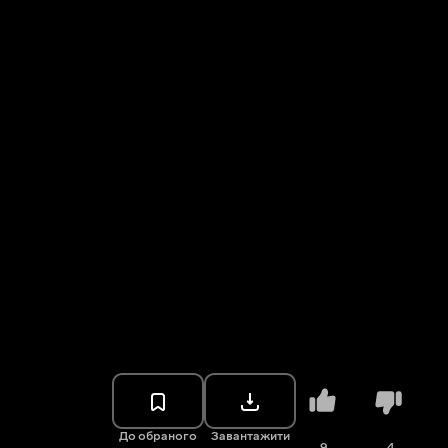
До обраного
Завантажити
9
4