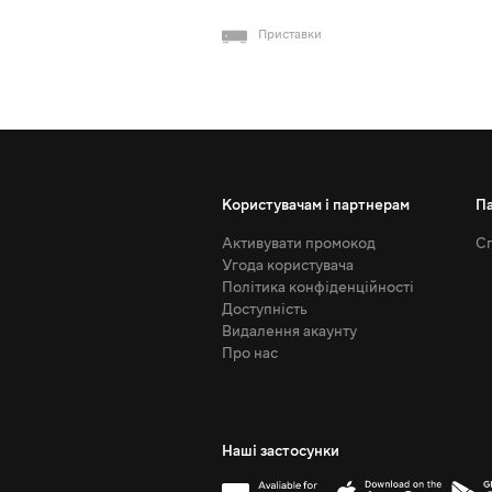
Приставки
Користувачам і партнерам
П
Активувати промокод
Сп
Угода користувача
Політика конфіденційності
Доступність
Видалення акаунту
Про нас
Наші застосунки