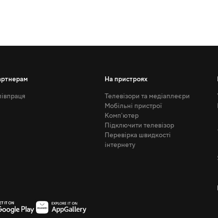
артнерам
На пристроях
івпраця
Телевізори та медіаплеєри
Мобільні пристрої
Комп'ютер
Підключити телевізор
Перевірка швидкості
інтернету