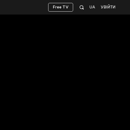
Free TV
UA
УВІЙТИ