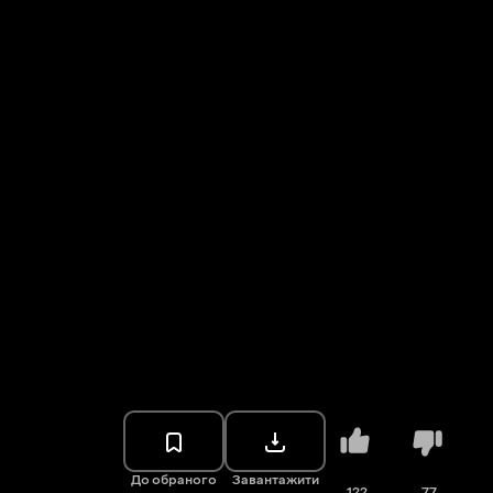
До обраного
Завантажити
122
77