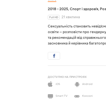
2018 - 2025
,
Спорт і здоровʼя
,
Роз
21 хвилина
Full HD
Сексуальність становить невід’є
освіти — розповісти про гендерну 
та рекомендацій від справжнього
засновника й керівника багатопро
ДОСТУПНО НА ПРИСТРОЯХ
iOS
Android
Smart TV
Консолі