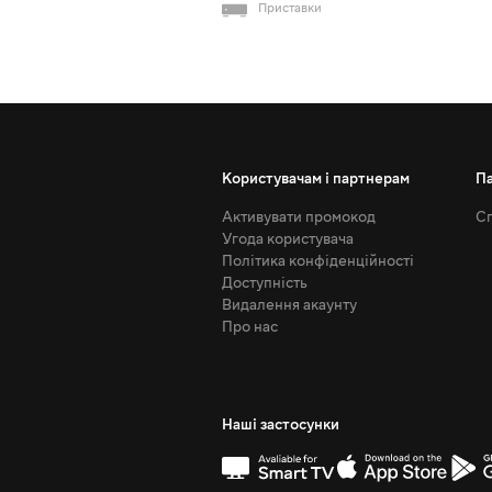
Приставки
Користувачам і партнерам
П
Активувати промокод
Сп
Угода користувача
Політика конфіденційності
Доступність
Видалення акаунту
Про нас
Наші застосунки