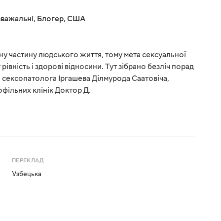
важальні
,
Блогер
,
США
мну частину людського життя, тому мета сексуальної
рівність і здорові відносини. Тут зібрано безліч порад
 сексопатолога Іргашева Ділмурода Саатовіча,
фільних клінік Доктор Д.
ПЕРЕКЛАД
Узбецька