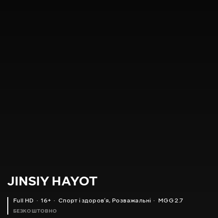
JINSIY HAYOT
Full HD
16+
Спорт і здоровʼя
,
Розважальні
MGG 2.7
БЕЗКОШТОВНО