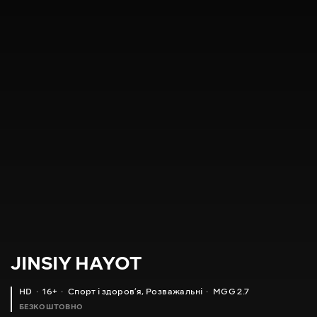
JINSIY HAYOT
HD
16+
Спорт і здоровʼя
,
Розважальні
MGG 2.7
БЕЗКОШТОВНО