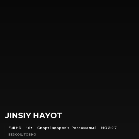
JINSIY HAYOT
Full HD
16+
Спорт і здоровʼя
,
Розважальні
MGG 2.7
БЕЗКОШТОВНО