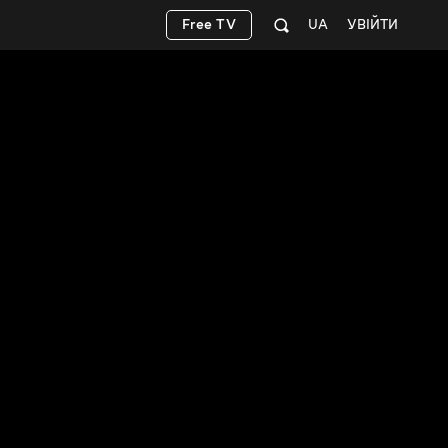
Free TV
UA
УВІЙТИ