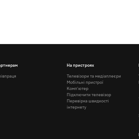
артнерам
На пристроях
івпраця
Телевізори та медіаплеєри
Мобільні пристрої
Комп'ютер
Підключити телевізор
Перевірка швидкості
інтернету