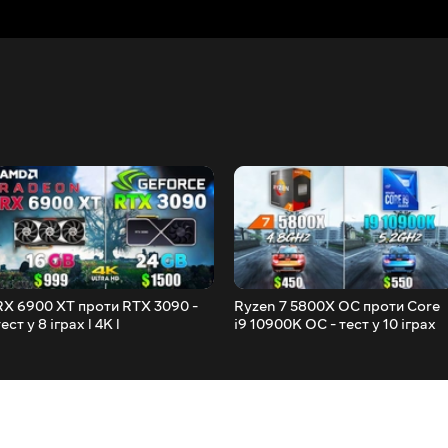
RX 6900 XT проти RTX 3090 -
Ryzen 7 5800X OC проти Core
ест у 8 іграх l 4K l
i9 10900K OC - тест у 10 іграх