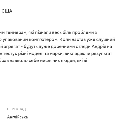
,
США
им геймерам, які пізнали весь біль проблеми з
о упакованим комп'ютером. Коли настав уже слушний
й агрегат - будуть дуже доречними огляди Андрія на
н тестує різні моделі та марки, викладаючи результат
брав навколо себе мислячих людей, які ві
ПЕРЕКЛАД
Англійська