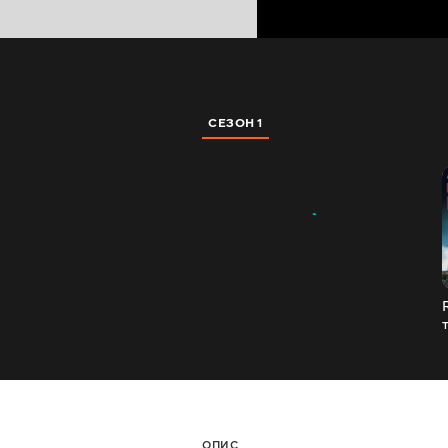
СЕЗОН 1
т
ОПИС