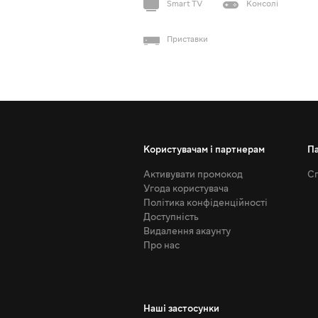
Smart TV
Консолі
Приставки
Користувачам і партнерам
П
Активувати промокод
Сп
Угода користувача
Політика конфіденційності
Доступність
Видалення акаунту
Про нас
Наші застосунки