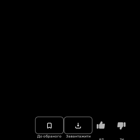
До обраного
Завантажити
93
36