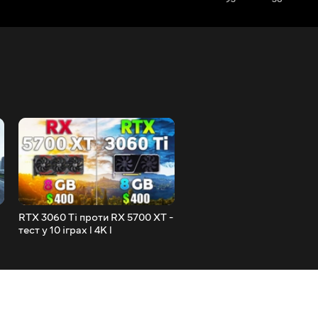
RTX 3060 Ti проти RX 5700 XT -
RTX 3060 Ti проти RTX 20
тест у 10 іграх l 4K l
- тест у 10 іграх l 4K l