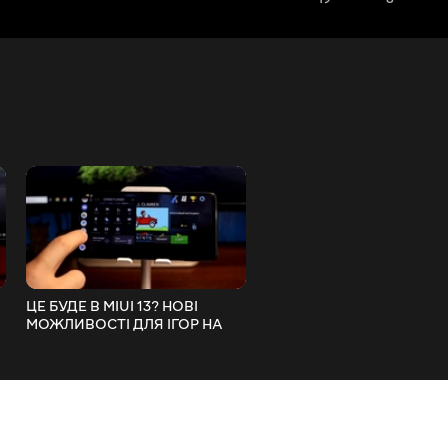
ЦЕ БУДЕ В MIUI 13? НОВІ
ПОВНА ОПТИМІЗАЦІЯ MI
МОЖЛИВОСТІ ДЛЯ ІГОР НА
12.5 GLOBAL/MIUI 12.5
ТВОЄМУ XIAOMI!
ENHANCED НА XIAOMI БЕЗ
РУТ ПРАВ!