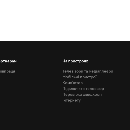
артнерам
На пристроях
івпраця
Телевізори та медіаплеєри
Мобільні пристрої
Комп'ютер
Підключити телевізор
Перевірка швидкості
інтернету