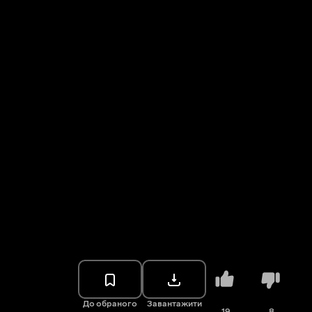
До обраного
Завантажити
19
8