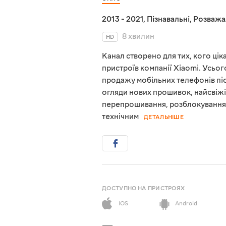
2013 - 2021
,
Пізнавальні
,
Розважа
8 хвилин
HD
Канал створено для тих, кого ці
пристроїв компанії Xiaomi. Усього
продажу мобільних телефонів піс
огляди нових прошивок, найсвіж
перепрошивання, розблокування, 
технічним
ДЕТАЛЬНІШЕ
ДОСТУПНО НА ПРИСТРОЯХ
iOS
Android