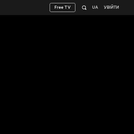
Free TV
UA
УВІЙТИ