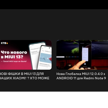
НОВІ ФІШКИ В MIUI 13 ДЛЯ
Нова Глобалка MIUI 12.0.4.0 з
НАШИХ XIAOMI! ? ХТО МОЖЕ
ANDROID 11 для Redmi Note 9
ОТРИМАТИ MIUI 13?
Pro - Знову Обділили?