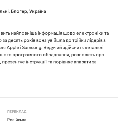
льні
,
Блогер
,
Україна
кавить найповніша інформація щодо електроніки та
 за десять років вона увійшла до трійки лідерів з
ля Apple і Samsung. Ведучий здійснить детальні
ішого програмного обладнання, розповість про
презентує інструкції та порівняє апарати за
ПЕРЕКЛАД
Російська