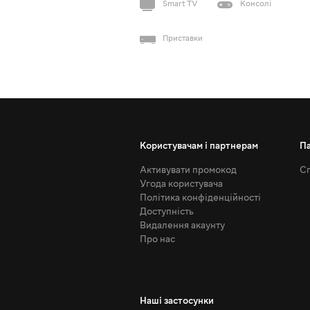
Smart TV
Консолі
Приставки
Користувачам і партнерам
П
Активувати промокод
Сп
Угода користувача
Політика конфіденційності
Доступність
Видалення акаунту
Про нас
Наші застосунки