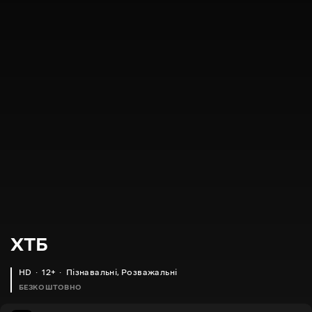
XTБ
HD
12+
Пізнавальні
,
Розважальні
БЕЗКОШТОВНО