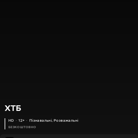
XTБ
HD
12+
Пізнавальні
,
Розважальні
БЕЗКОШТОВНО