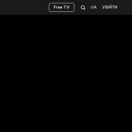
Free TV
UA
УВІЙТИ