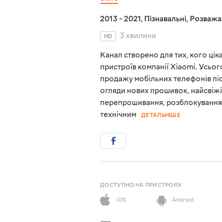
2013 - 2021
,
Пізнавальні
,
Розважа
3 хвилини
HD
Канал створено для тих, кого ці
пристроїв компанії Xiaomi. Усього
продажу мобільних телефонів піс
огляди нових прошивок, найсвіж
перепрошивання, розблокування, 
технічним
ДЕТАЛЬНІШЕ
ДОСТУПНО НА ПРИСТРОЯХ
iOS
Android