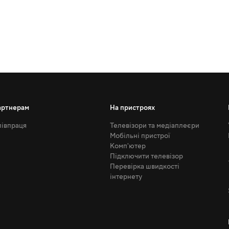
артнерам
На пристроях
івпраця
Телевізори та медіаплеєри
Мобільні пристрої
Комп'ютер
Підключити телевізор
Перевірка швидкості
інтернету