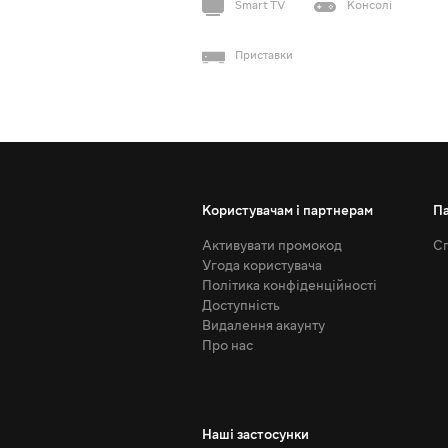
Smart TV
Консолі
Приставки
Користувачам і партнерам
П
Активувати промокод
Сп
Угода користувача
Політика конфіденційності
Доступність
Видалення акаунту
Про нас
Наші застосунки