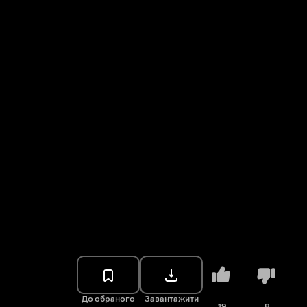
До обраного
Завантажити
19
8