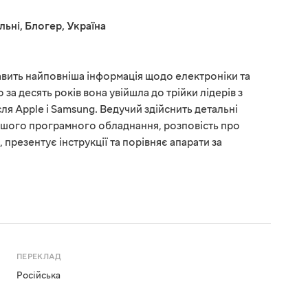
льні
,
Блогер
,
Україна
кавить найповніша інформація щодо електроніки та
 за десять років вона увійшла до трійки лідерів з
ля Apple і Samsung. Ведучий здійснить детальні
ішого програмного обладнання, розповість про
презентує інструкції та порівняє апарати за
ПЕРЕКЛАД
Російська