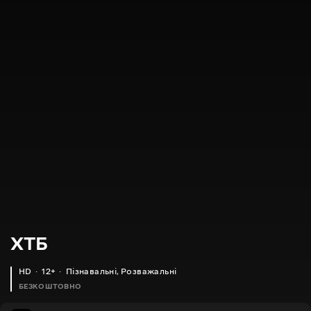
XTБ
HD
12+
Пізнавальні
,
Розважальні
БЕЗКОШТОВНО