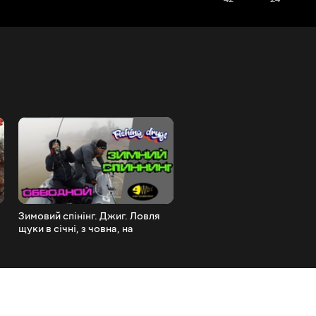
Зимовий спінінг. Джиг. Ловля
Рівно рік тому. Такий вигл
щуки в січні, з човна, на
має сніг. DJI Mavic Air.
обвідному каналі.