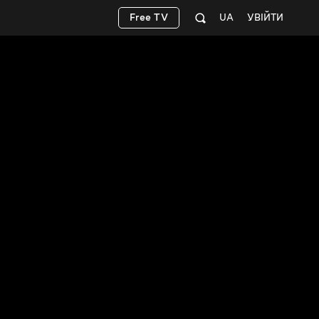
Free TV
UA
УВІЙТИ