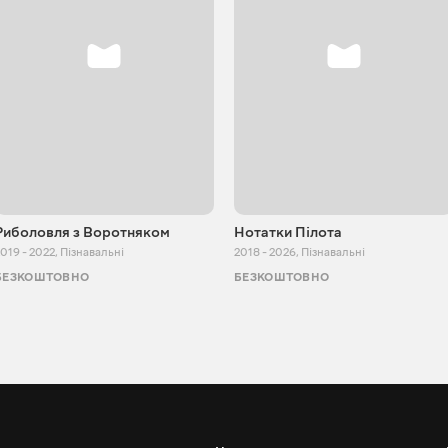
Риболовля з Воротняком
Нотатки Пілота
019 - 2022
,
Пізнавальні
2018 - 2026
,
Пізнавальні
БЕЗКОШТОВНО
БЕЗКОШТОВНО