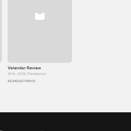
Valendar Review
ZBestReview FPV
Квадрокоптери
2016 - 2025
,
Пізнавальні
2008 - 2021
,
Пізнавальні
БЕЗКОШТОВНО
БЕЗКОШТОВНО