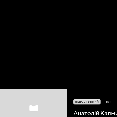
12+
НЕДОСТУПНИЙ
Анатолій Калм