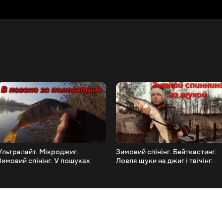
Ультралайт. Мікроджиг.
Зимовий спінінг. Бейткастинг.
Зимовий спінінг. У пошуках
Ловля щуки на джиг і твічінг.
окуня.