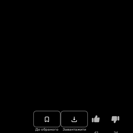
До обраного
Завантажити
42
24