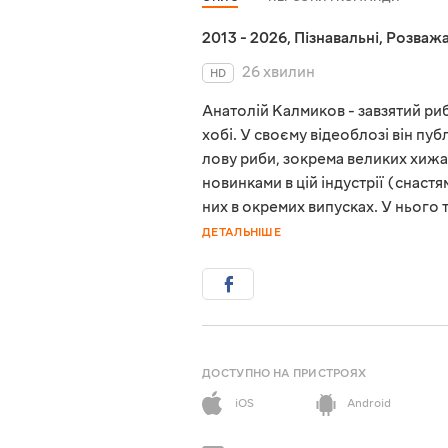
2013 - 2026
,
Пізнавальні
,
Розважа
26 хвилин
HD
Анатолій Калмиков - завзятий риб
хобі. У своєму відеоблозі він пу
лову риби, зокрема великих хижа
новинками в цій індустрії (снас
них в окремих випусках. У нього 
ДЕТАЛЬНІШЕ
ДОСТУПНО НА ПРИСТРОЯХ
iOS
Android