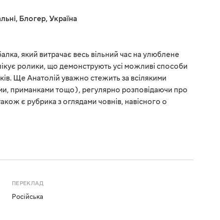
льні
,
Блогер
,
Україна
алка, який витрачає весь вільний час на улюблене
блікує ролики, що демонструють усі можливі способи
ків. Ще Анатолій уважно стежить за всілякими
тями, приманками тощо), регулярно розповідаючи про
також є рубрика з оглядами човнів, навісного о
ПЕРЕКЛАД
Російська