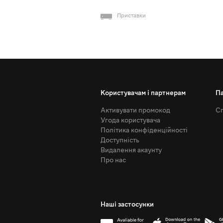
Приставки
Користувачам і партнерам
П
Активувати промокод
Сп
Угода користувача
Політика конфіденційності
Доступність
Видалення акаунту
Про нас
Наші застосунки