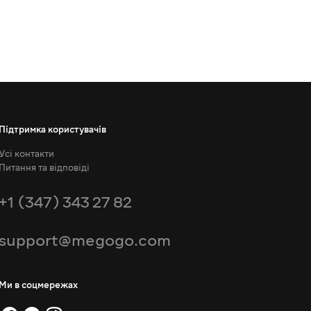
Підтримка користувачів
Усі контакти
Питання та відповіді
+1 (347) 343 27 82
support@megogo.com
Ми в соцмережах