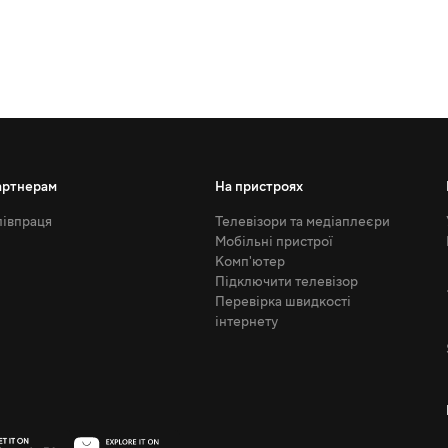
артнерам
На пристроях
івпраця
Телевізори та медіаплеєри
Мобільні пристрої
Комп'ютер
Підключити телевізор
Перевірка швидкості
інтернету