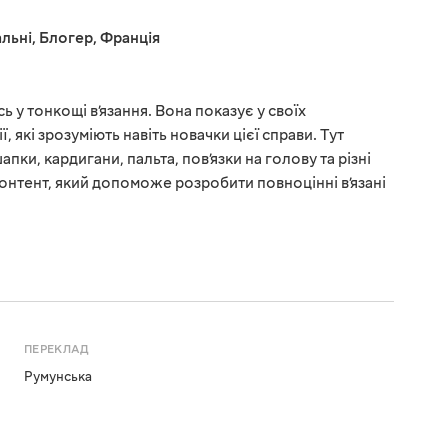
льні
,
Блогер
,
Франція
 у тонкощі в’язання. Вона показує у своїх
, які зрозуміють навіть новачки цієї справи. Тут
пки, кардигани, пальта, пов’язки на голову та різні
 контент, який допоможе розробити повноцінні в’язані
ПЕРЕКЛАД
Румунська