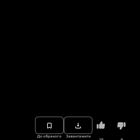
До обраного
Завантажити
25
9