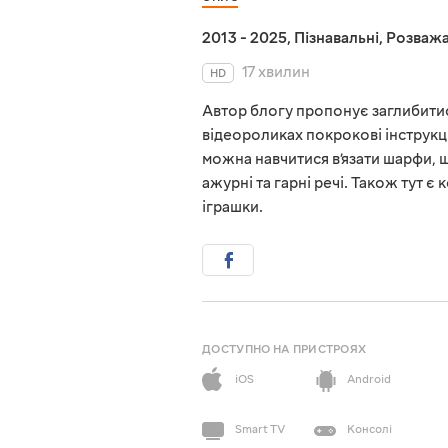
2013 - 2025
,
Пізнавальні
,
Розважа
17 хвилин
HD
Автор блогу пропонує заглибитись
відеороликах покрокові інструкції
можна навчитися в’язати шарфи, ша
ажурні та гарні речі. Також тут є
іграшки.
ДОСТУПНО НА ПРИСТРОЯХ
iOS
Android
Smart TV
Консолі