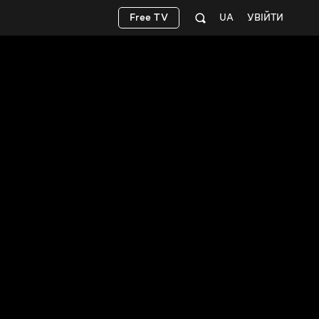
Free TV
UA
УВІЙТИ