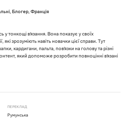
льні
,
Блогер
,
Франція
 у тонкощі в’язання. Вона показує у своїх
, які зрозуміють навіть новачки цієї справи. Тут
пки, кардигани, пальта, пов’язки на голову та різні
 контент, який допоможе розробити повноцінні в’язані
ПЕРЕКЛАД
Румунська