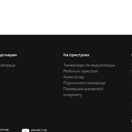
артнерам
На пристроях
івпраця
Телевізори та медіаплеєри
Мобільні пристрої
Комп'ютер
Підключити телевізор
Перевірка швидкості
інтернету