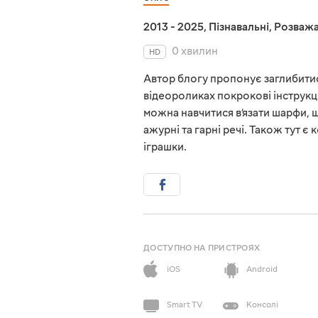
2013 - 2025
,
Пізнавальні
,
Розважа
0 хвилин
HD
Автор блогу пропонує заглибитись
відеороликах покрокові інструкції
можна навчитися в’язати шарфи, ша
ажурні та гарні речі. Також тут є
іграшки.
ДОСТУПНО НА ПРИСТРОЯХ
iOS
Android
Smart TV
Консолі