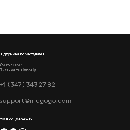
Підтримка користувачів
Усі контакти
Питання та відповіді
+1 (347) 343 27 82
support@megogo.com
Ми в соцмережах