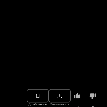
До обраного
Завантажити
25
9