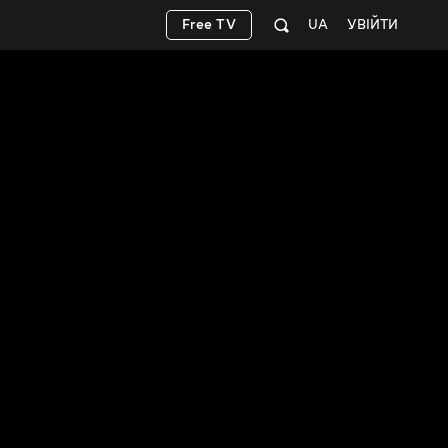
Free TV
UA
УВІЙТИ