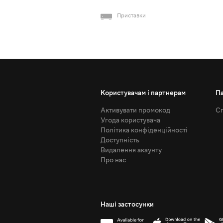
Приставки
Користувачам і партнерам
П
Активувати промокод
Сп
Угода користувача
Політика конфіденційності
Доступність
Видалення акаунту
Про нас
Наші застосунки