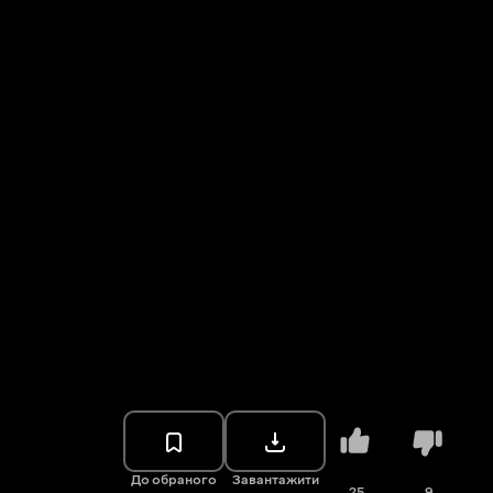
До обраного
Завантажити
25
9