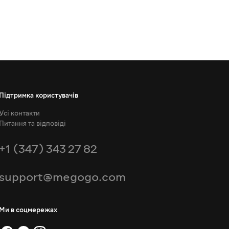
Підтримка користувачів
Усі контакти
Питання та відповіді
+1 (347) 343 27 82
support@megogo.com
Ми в соцмережах