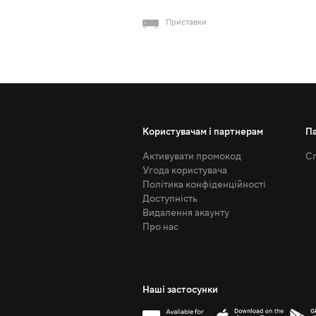
Приставки
Користувачам і партнерам
П
Активувати промокод
Сп
Угода користувача
Політика конфіденційності
Доступність
Видалення акаунту
Про нас
Наші застосунки