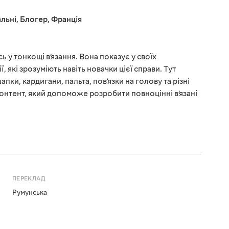
льні
,
Блогер
,
Франція
 у тонкощі в’язання. Вона показує у своїх
, які зрозуміють навіть новачки цієї справи. Тут
пки, кардигани, пальта, пов’язки на голову та різні
 контент, який допоможе розробити повноцінні в’язані
ПЕРЕКЛАД
Румунська