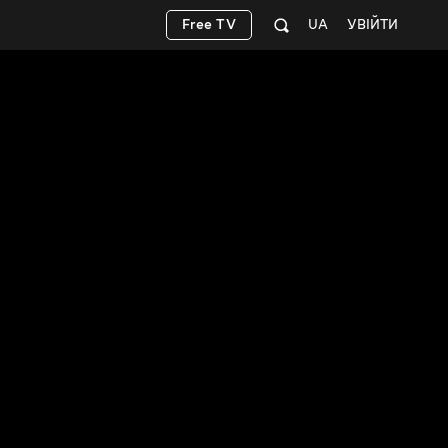
Free TV
UA
УВІЙТИ