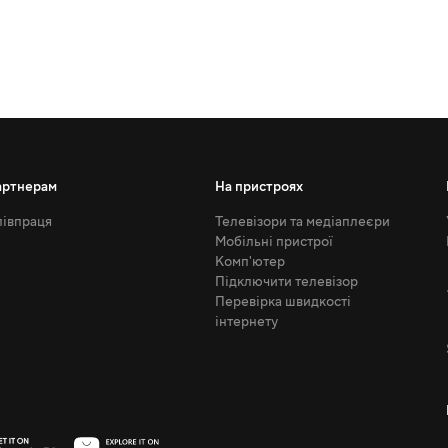
артнерам
На пристроях
івпраця
Телевізори та медіаплеєри
Мобільні пристрої
Комп'ютер
Підключити телевізор
Перевірка швидкості
інтернету