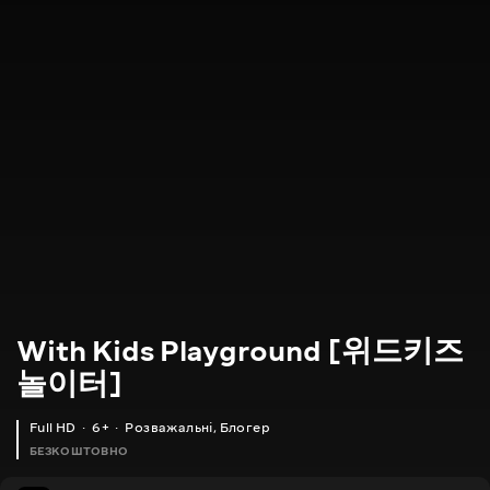
With Kids Playground [위드키즈
놀이터]
Full HD
6+
Розважальні
,
Блогер
БЕЗКОШТОВНО