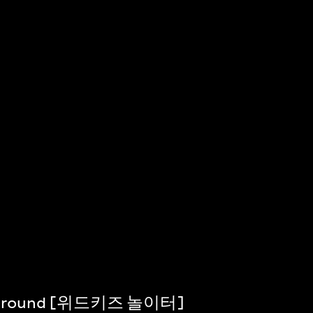
ayground [위드키즈 놀이터]