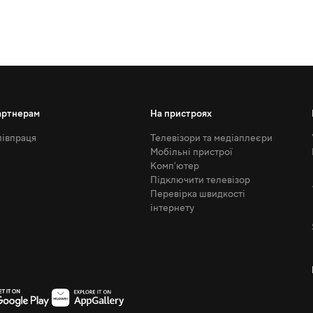
артнерам
На пристроях
івпраця
Телевізори та медіаплеєри
Мобільні пристрої
Комп'ютер
Підключити телевізор
Перевірка швидкості
інтернету