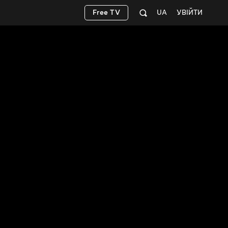
Free TV
UA
УВІЙТИ