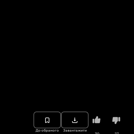
До обраного
Завантажити
30
27