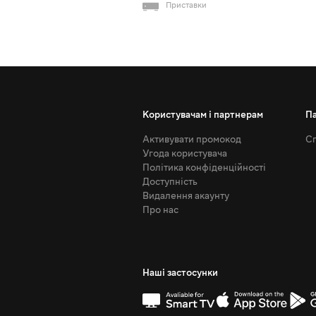
Приставки
Користувачам і партнерам
П
Активувати промокод
Сп
Угода користувача
Політика конфіденційності
Доступність
Видалення акаунту
Про нас
Наші застосунки