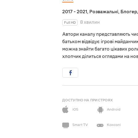
2017 - 2021
,
Розважальні
,
Блогер
8 хвилин
Full HD
Автори каналу представляють числ
батьком відвідує ігрові майданчик
можна знайти багато цікавих ролик
хлопчик ділиться оглядами на нов
ДОСТУПНО НА ПРИСТРОЯХ
iOS
Android
Smart TV
Консолі