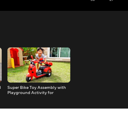
d
Super Bike Toy Assembly with
Toys Pretend Play with Ali
Playground Activity for
Kids Playground Activity
Children