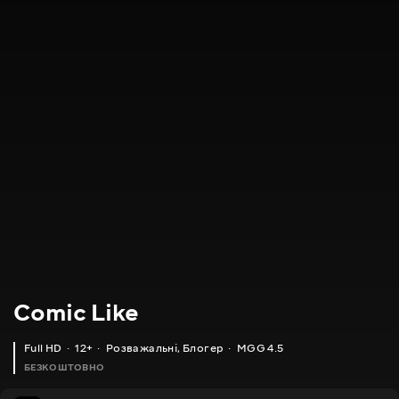
Comic Like
Full HD
12+
Розважальні
,
Блогер
MGG 4.5
БЕЗКОШТОВНО