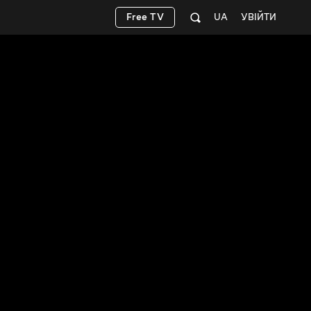
Free TV
UA
УВІЙТИ