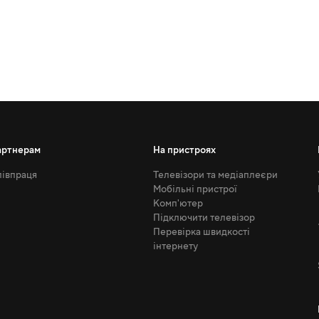
артнерам
На пристроях
івпраця
Телевізори та медіаплеєри
Мобільні пристрої
Комп'ютер
Підключити телевізор
Перевірка швидкості
інтернету