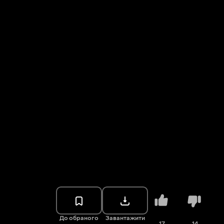
До обраного
Завантажити
17
14