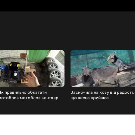
Як правильно обкатати
Заскочила на козу від радості,
мотоблок мотоблок кентавр
що весна прийшла
МБ 2070Б-4 перше враження.