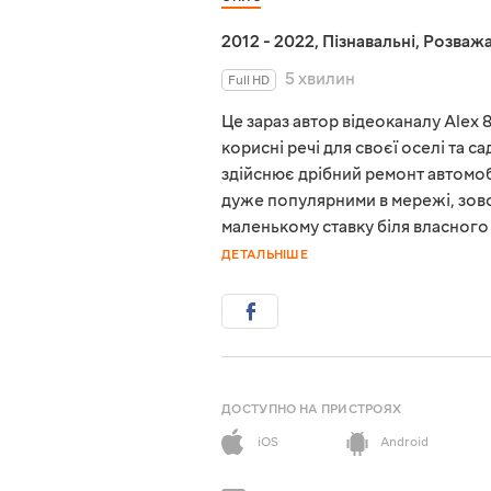
2012 - 2022
,
Пізнавальні
,
Розважа
5 хвилин
Full HD
Це зараз автор відеоканалу Alex 
корисні речі для своєї оселі та с
здійснює дрібний ремонт автомобі
дуже популярними в мережі, зовсі
маленькому ставку біля власного 
ДЕТАЛЬНІШЕ
ДОСТУПНО НА ПРИСТРОЯХ
iOS
Android