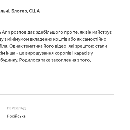
льні
,
Блогер
,
США
& Ann розповідає здебільшого про те, як він майструє
аду з мінімумом вкладених коштів або як самостійно
ля. Однак тематика його відео, які зрештою стали
м інша - це вирощування коропів і карасів у
будинку. Родилося таке захоплення з того,
ПЕРЕКЛАД
Російська