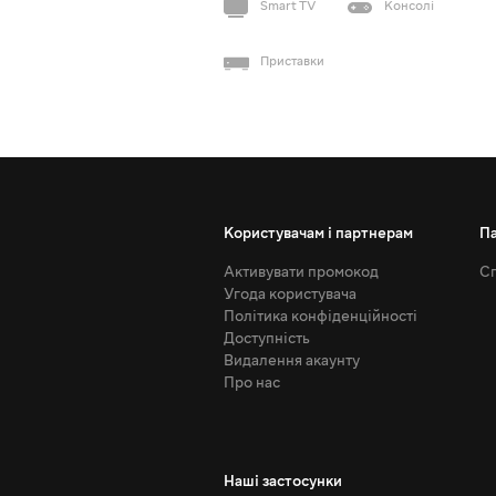
Smart TV
Консолі
Приставки
Користувачам і партнерам
П
Активувати промокод
Сп
Угода користувача
Політика конфіденційності
Доступність
Видалення акаунту
Про нас
Наші застосунки