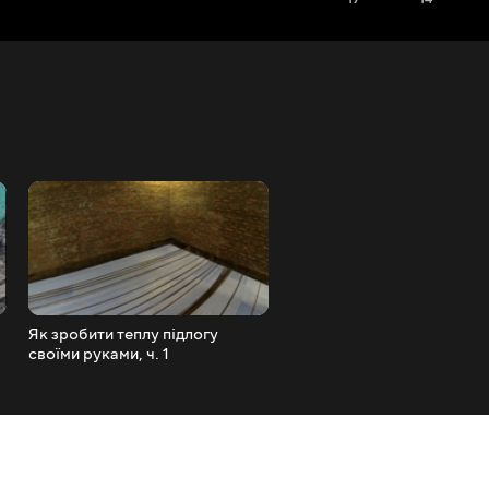
Як зробити теплу підлогу
Як утеплити трубу, щоб во
своїми руками, ч. 1
замерзла: 25 см вати та дв
шари спіненого каучуку —
варіант