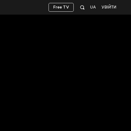
Free TV
UA
УВІЙТИ