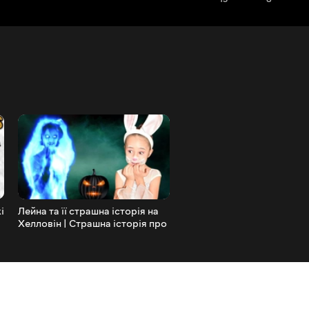
і
Лейна та її страшна історія на
Лейна та Ліна граються з
Хелловін | Страшна історія про
іграшками Pop It Fidgets т
монстра під ліжком | Історія
їдять здорову їжу | Pop It 
для дітей
Forms