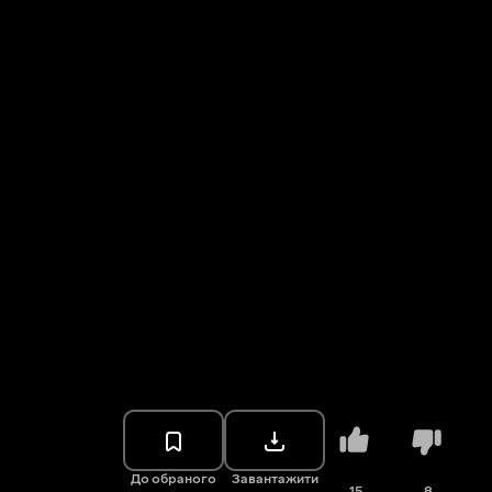
До обраного
Завантажити
15
8