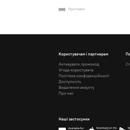
Приставки
Користувачам і партнерам
П
Активувати промокод
Сп
Угода користувача
Політика конфіденційності
Доступність
Видалення акаунту
Про нас
Наші застосунки