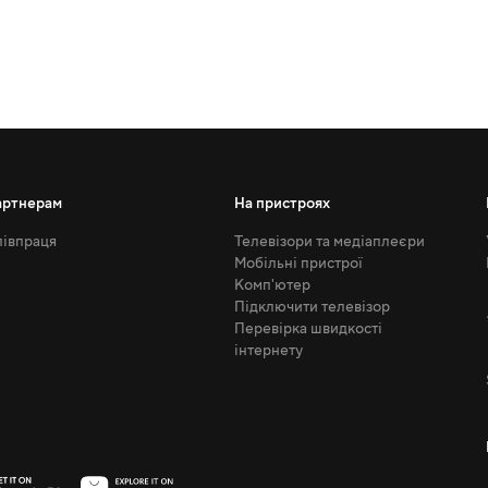
артнерам
На пристроях
івпраця
Телевізори та медіаплеєри
Мобільні пристрої
Комп'ютер
Підключити телевізор
Перевірка швидкості
інтернету