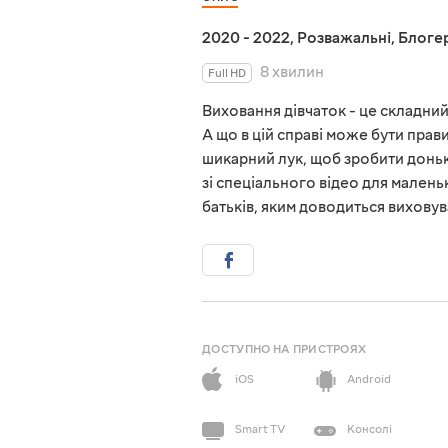
2020 - 2022
,
Розважальні
,
Блоге
8 хвилин
Full HD
Виховання дівчаток - це складний
А що в цій справі може бути прав
шикарний лук, щоб зробити донь
зі спеціального відео для маленьк
батьків, яким доводиться виховув
ДОСТУПНО НА ПРИСТРОЯХ
iOS
Android
Smart TV
Консолі