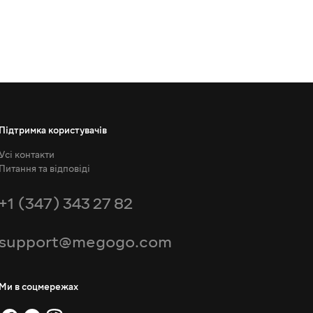
Підтримка користувачів
Усі контакти
Питання та відповіді
+1 (347) 343 27 82
support@megogo.com
Ми в соцмережах