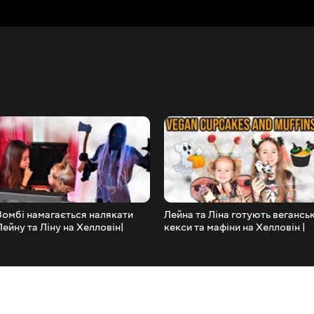
Зомбі намагається налякати
Лейна та Ліна готують веганськ
Лейну та Ліну на Хелловін|
кекси та мафіни на Хелловін |
Страшна історія для дітей
Для дітей