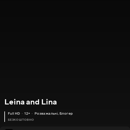
Leina and Lina
Full HD
12+
Розважальні
,
Блогер
БЕЗКОШТОВНО