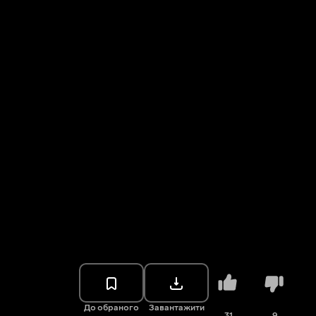
До обраного
Завантажити
31
9