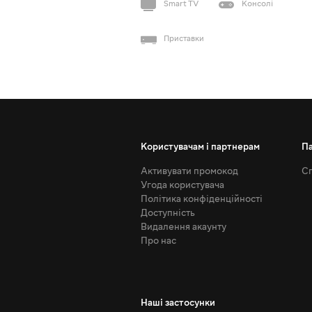
Smart TV
Консолі
Приставки
Користувачам і партнерам
П
Активувати промокод
Сп
Угода користувача
Політика конфіденційності
Доступність
Видалення акаунту
Про нас
Наші застосунки