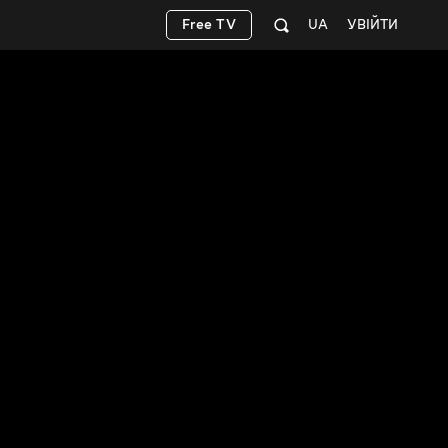
Free TV
UA
УВІЙТИ