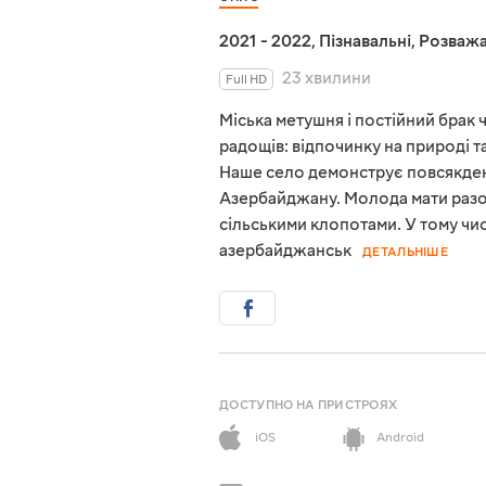
2021 - 2022
,
Пізнавальні
,
Розважа
23 хвилини
Full HD
Міська метушня і постійний брак
радощів: відпочинку на природі т
Наше село демонструє повсякденн
Азербайджану. Молода мати разо
сільськими клопотами. У тому чи
азербайджанськ
ДЕТАЛЬНІШЕ
ДОСТУПНО НА ПРИСТРОЯХ
iOS
Android