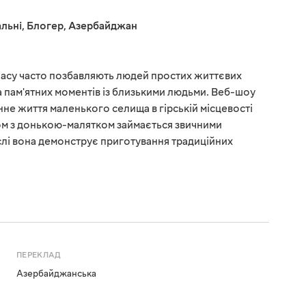
льні
,
Блогер
,
Азербайджан
 часу часто позбавляють людей простих життєвих
а пам'ятних моментів із близькими людьми. Веб-шоу
е життя маленького селища в гірській місцевості
м з донькою-малятком займається звичними
слі вона демонструє приготування традиційних
ПЕРЕКЛАД
Азербайджанська