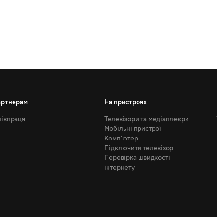
артнерам
На пристроях
івпраця
Телевізори та медіаплеєри
Мобільні пристрої
Комп'ютер
Підключити телевізор
Перевірка швидкості
інтернету