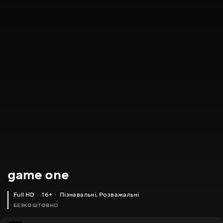
game one
Full HD
16+
Пізнавальні
,
Розважальні
БЕЗКОШТОВНО