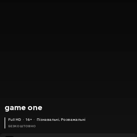
game one
Full HD
16+
Пізнавальні
,
Розважальні
БЕЗКОШТОВНО