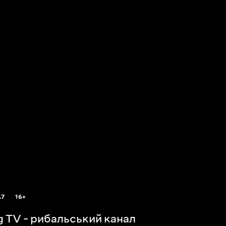
.7
16+
ng TV - рибальський канал