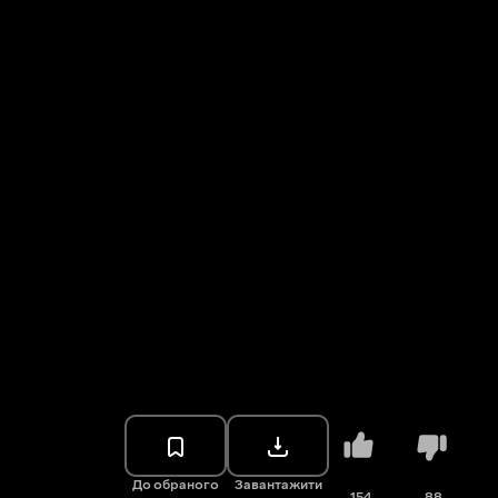
До обраного
Завантажити
154
88