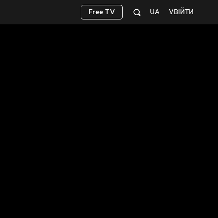
Free TV
UA
УВІЙТИ