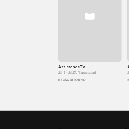
AssistanceTV
2013 - 2023
,
Пізнавальні
2
БЕЗКОШТОВНО