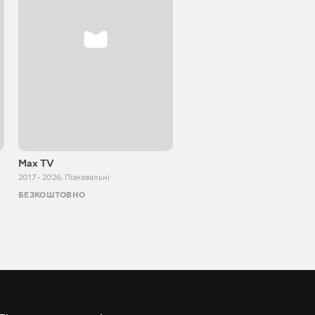
Max TV
Tasty food
2017 - 2026
,
Пізнавальні
2013 - 2025
,
Кулінарія
БЕЗКОШТОВНО
БЕЗКОШТОВНО