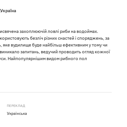
Україна
присвячена захоплюючій ловлі риби на водоймах.
користовують безліч різних снастей і споряджень, за
 яке вудилище буде найбільш ефективним у тому чи
е виникало запитань, ведучий проводить огляд кожної
мінуси. Найпопулярнішим видом рибного пол
ПЕРЕКЛАД
Українська