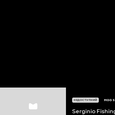
MGG
5
НЕДОСТУПНИЙ
Serginio Fishi