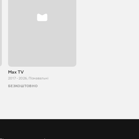
Max TV
Tasty food
2017 - 2026
,
Пізнавальні
2013 - 2025
,
Кулінарія
БЕЗКОШТОВНО
БЕЗКОШТОВНО