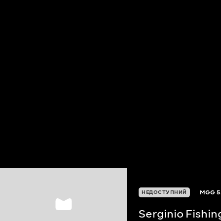
MGG
5
НЕДОСТУПНИЙ
Serginio Fishi