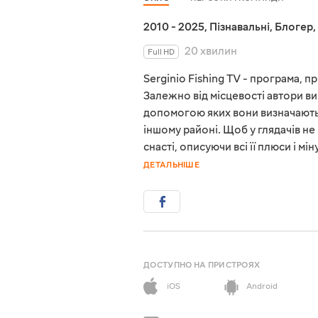
2010 - 2025
,
Пізнавальні
,
Блогер
,
20 хвилин
Full HD
Serginio Fishing TV - програма, 
Залежно від місцевості автори ви
допомогою яких вони визначають,
іншому районі. Щоб у глядачів н
снасті, описуючи всі її плюси і 
ДЕТАЛЬНІШЕ
ДОСТУПНО НА ПРИСТРОЯХ
iOS
Android