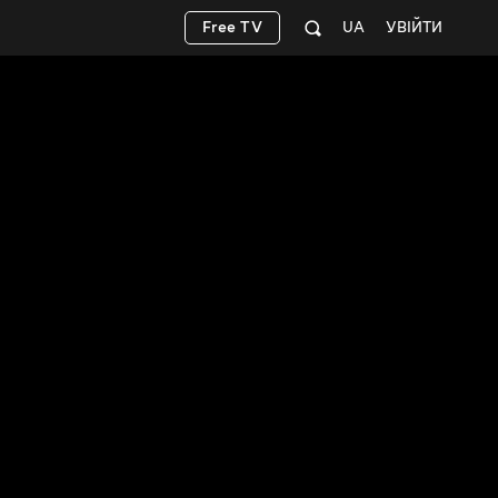
Free TV
UA
УВІЙТИ