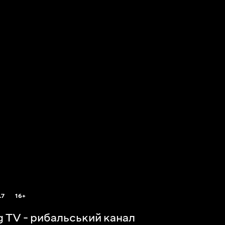
.7
16+
ng TV - рибальський канал