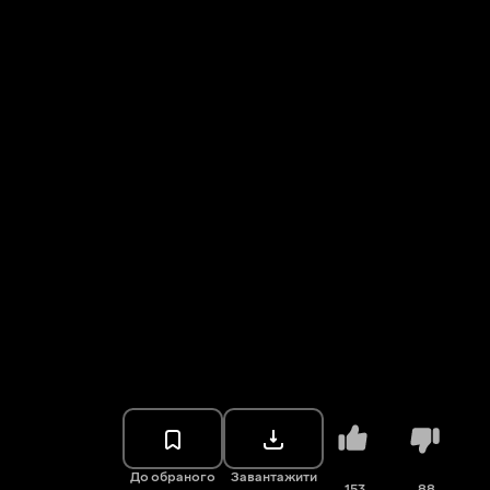
До обраного
Завантажити
153
88