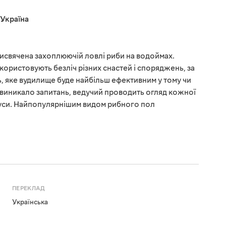
Україна
присвячена захоплюючій ловлі риби на водоймах.
користовують безліч різних снастей і споряджень, за
 яке вудилище буде найбільш ефективним у тому чи
е виникало запитань, ведучий проводить огляд кожної
мінуси. Найпопулярнішим видом рибного пол
ПЕРЕКЛАД
Українська