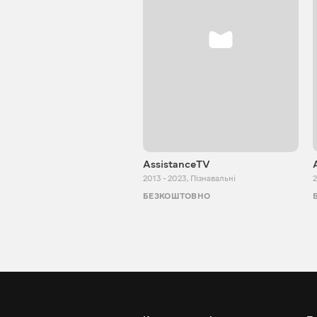
AssistanceTV
2013 - 2023
,
Пізнавальні
2
БЕЗКОШТОВНО