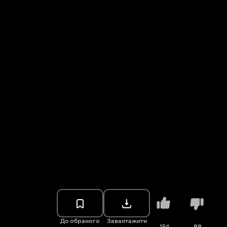
До обраного
Завантажити
154
88