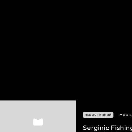
MGG
5
НЕДОСТУПНИЙ
Serginio Fishi