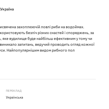
Україна
присвячена захоплюючій ловлі риби на водоймах.
користовують безліч різних снастей і споряджень, за
 яке вудилище буде найбільш ефективним у тому чи
е виникало запитань, ведучий проводить огляд кожної
мінуси. Найпопулярнішим видом рибного пол
ПЕРЕКЛАД
Українська