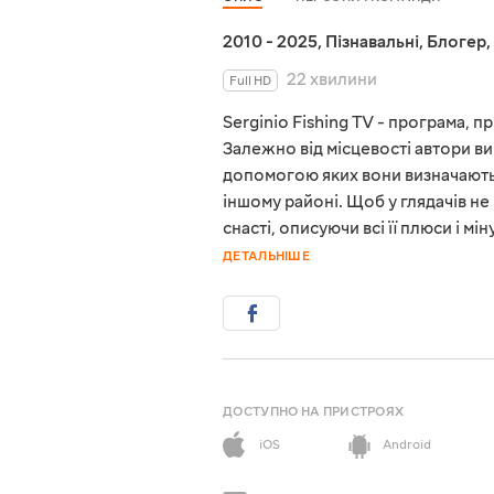
2010 - 2025
,
Пізнавальні
,
Блогер
,
22 хвилини
Full HD
Serginio Fishing TV - програма, 
Залежно від місцевості автори ви
допомогою яких вони визначають,
іншому районі. Щоб у глядачів н
снасті, описуючи всі її плюси і 
ДЕТАЛЬНІШЕ
ДОСТУПНО НА ПРИСТРОЯХ
iOS
Android