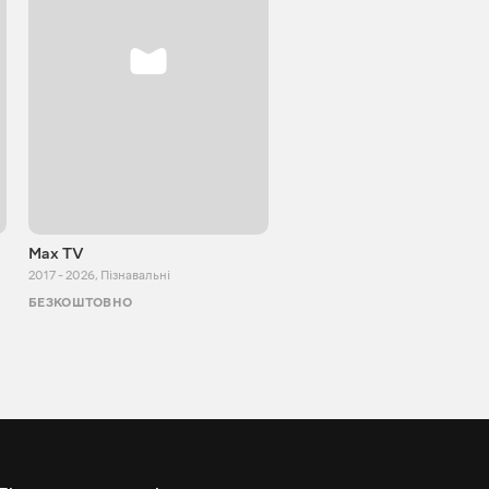
Max TV
Tasty food
2017 - 2026
,
Пізнавальні
2013 - 2025
,
Кулінарія
БЕЗКОШТОВНО
БЕЗКОШТОВНО