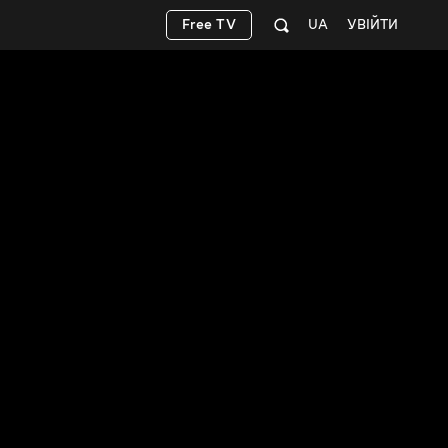
Free TV
UA
УВІЙТИ