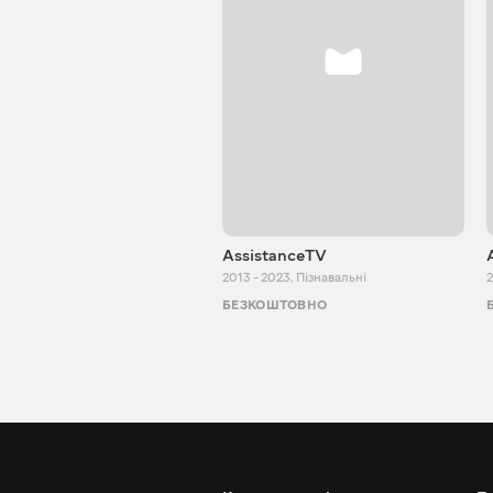
AssistanceTV
2013 - 2023
,
Пізнавальні
2
БЕЗКОШТОВНО