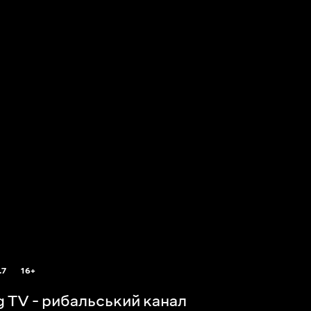
.7
16+
ng TV - рибальський канал