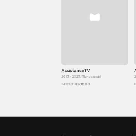
AssistanceTV
2013 - 2023
,
Пізнавальні
2
БЕЗКОШТОВНО