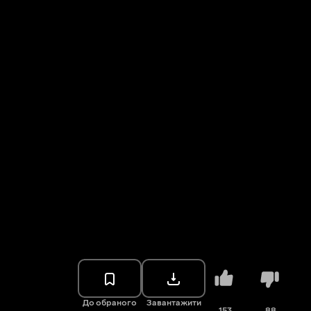
До обраного
Завантажити
153
88