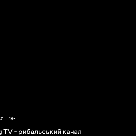
.7
16+
ng TV - рибальський канал