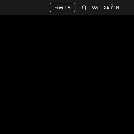
Free TV
UA
УВІЙТИ