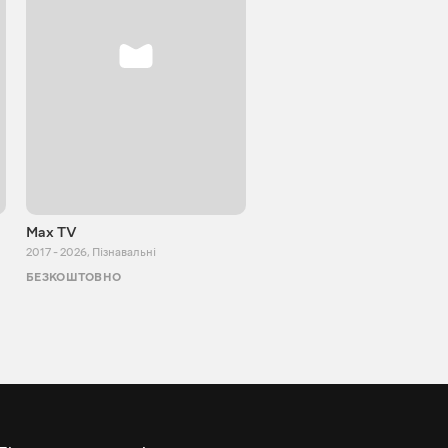
Max TV
Tasty food
2017 - 2026
,
Пізнавальні
2013 - 2025
,
Кулінарія
БЕЗКОШТОВНО
БЕЗКОШТОВНО