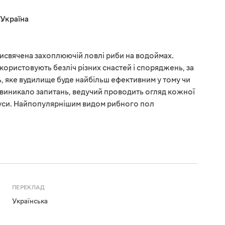
Україна
присвячена захоплюючій ловлі риби на водоймах.
користовують безліч різних снастей і споряджень, за
 яке вудилище буде найбільш ефективним у тому чи
е виникало запитань, ведучий проводить огляд кожної
мінуси. Найпопулярнішим видом рибного пол
ПЕРЕКЛАД
Українська