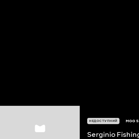
MGG
5
НЕДОСТУПНИЙ
Serginio Fishi