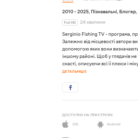
2010 - 2025
,
Пізнавальні
,
Блогер
,
24 хвилини
Full HD
Serginio Fishing TV - програма, 
Залежно від місцевості автори ви
допомогою яких вони визначають,
іншому районі. Щоб у глядачів н
снасті, описуючи всі її плюси і 
ДЕТАЛЬНІШЕ
ДОСТУПНО НА ПРИСТРОЯХ
iOS
Android