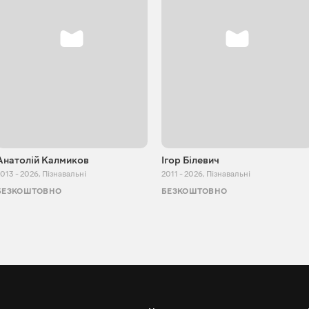
Анатолій Калмиков
Ігор Білевич
013 - 2026
,
Пізнавальні
2011 - 2026
,
Пізнавальні
БЕЗКОШТОВНО
БЕЗКОШТОВНО