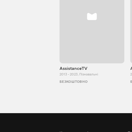
AssistanceTV
2013 - 2023
,
Пізнавальні
2
БЕЗКОШТОВНО