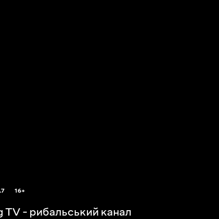
.7
16+
ng TV - рибальський канал