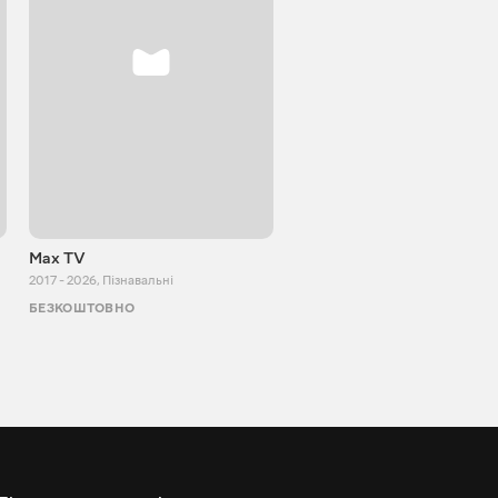
Max TV
Tasty food
2017 - 2026
,
Пізнавальні
2013 - 2025
,
Кулінарія
БЕЗКОШТОВНО
БЕЗКОШТОВНО