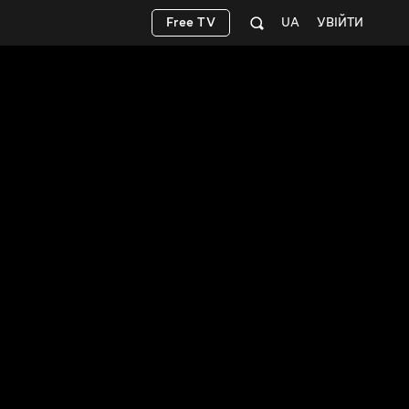
Free TV
UA
УВІЙТИ