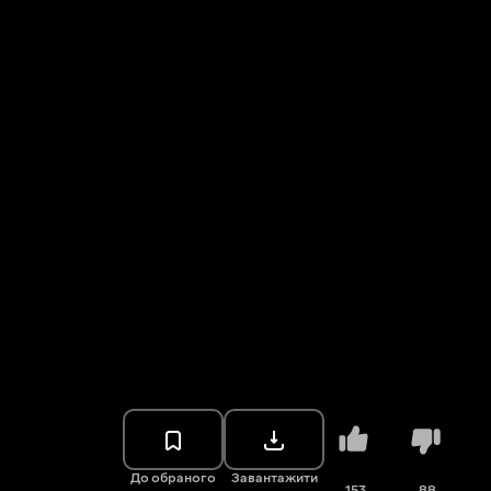
До обраного
Завантажити
153
88