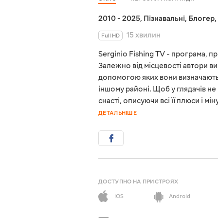
2010 - 2025
,
Пізнавальні
,
Блогер
,
15 хвилин
Full HD
Serginio Fishing TV - програма, 
Залежно від місцевості автори ви
допомогою яких вони визначають,
іншому районі. Щоб у глядачів н
снасті, описуючи всі її плюси і 
ДЕТАЛЬНІШЕ
ДОСТУПНО НА ПРИСТРОЯХ
iOS
Android