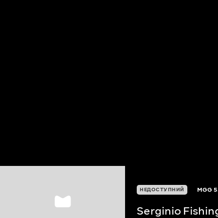
MGG
5
НЕДОСТУПНИЙ
Serginio Fishi