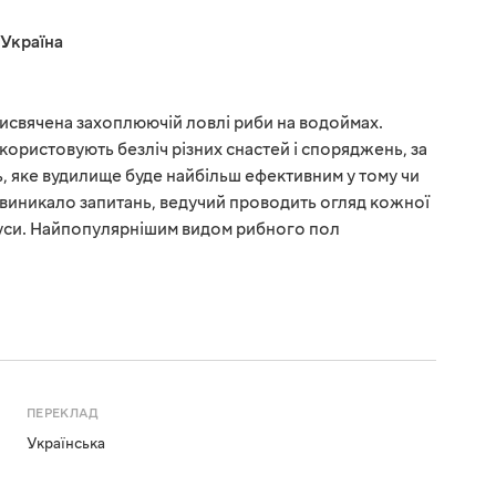
Україна
присвячена захоплюючій ловлі риби на водоймах.
користовують безліч різних снастей і споряджень, за
 яке вудилище буде найбільш ефективним у тому чи
е виникало запитань, ведучий проводить огляд кожної
мінуси. Найпопулярнішим видом рибного пол
ПЕРЕКЛАД
Українська