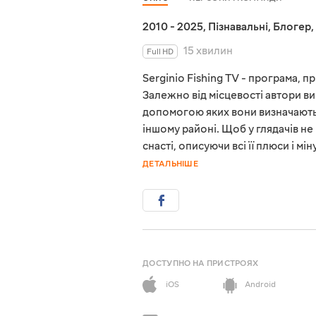
2010 - 2025
,
Пізнавальні
,
Блогер
,
15 хвилин
Full HD
Serginio Fishing TV - програма, 
Залежно від місцевості автори ви
допомогою яких вони визначають,
іншому районі. Щоб у глядачів н
снасті, описуючи всі її плюси і 
ДЕТАЛЬНІШЕ
ДОСТУПНО НА ПРИСТРОЯХ
iOS
Android