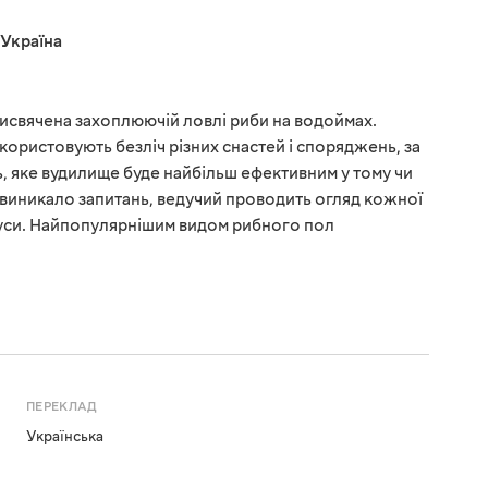
Україна
присвячена захоплюючій ловлі риби на водоймах.
користовують безліч різних снастей і споряджень, за
 яке вудилище буде найбільш ефективним у тому чи
е виникало запитань, ведучий проводить огляд кожної
мінуси. Найпопулярнішим видом рибного пол
ПЕРЕКЛАД
Українська