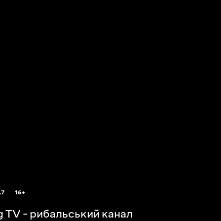
.7
16+
ng TV - рибальський канал