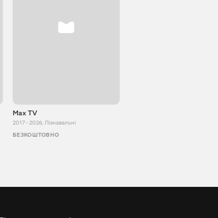
Max TV
Tasty food
2017 - 2026
,
Пізнавальні
2013 - 2025
,
Кулінарія
БЕЗКОШТОВНО
БЕЗКОШТОВНО