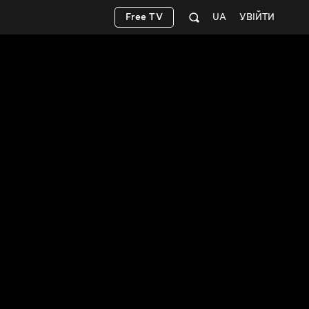
Free TV
UA
УВІЙТИ