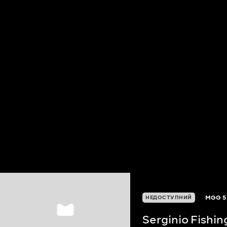
MGG
5
НЕДОСТУПНИЙ
Serginio Fishi