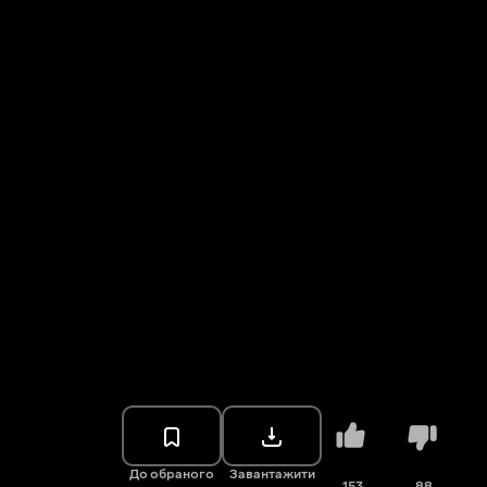
До обраного
Завантажити
153
88