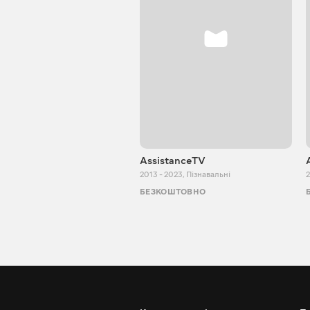
AssistanceTV
2013 - 2023
,
Пізнавальні
2
БЕЗКОШТОВНО