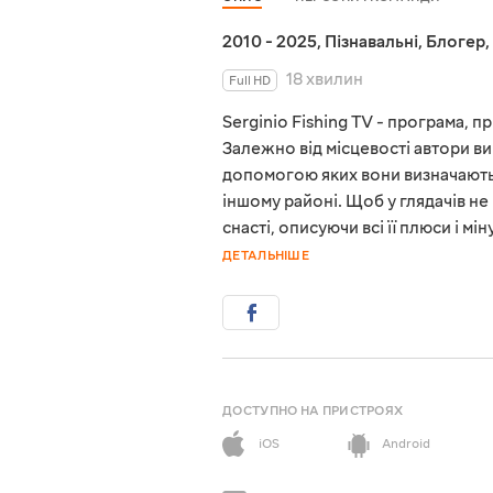
2010 - 2025
,
Пізнавальні
,
Блогер
,
18 хвилин
Full HD
Serginio Fishing TV - програма, 
Залежно від місцевості автори ви
допомогою яких вони визначають,
іншому районі. Щоб у глядачів н
снасті, описуючи всі її плюси і 
ДЕТАЛЬНІШЕ
ДОСТУПНО НА ПРИСТРОЯХ
iOS
Android