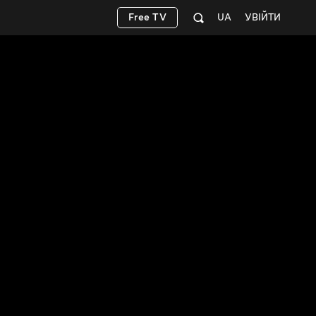
Free TV
UA
УВІЙТИ