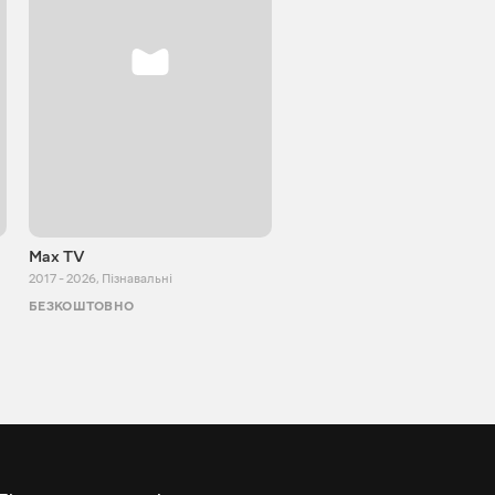
Max TV
Tasty food
2017 - 2026
,
Пізнавальні
2013 - 2025
,
Кулінарія
БЕЗКОШТОВНО
БЕЗКОШТОВНО