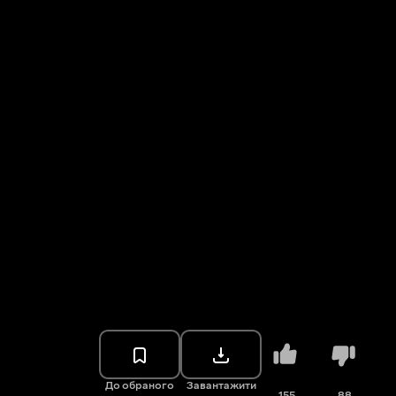
До обраного
Завантажити
155
88