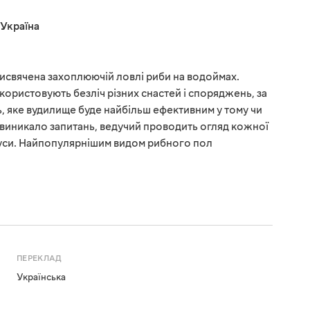
Україна
присвячена захоплюючій ловлі риби на водоймах.
користовують безліч різних снастей і споряджень, за
 яке вудилище буде найбільш ефективним у тому чи
е виникало запитань, ведучий проводить огляд кожної
мінуси. Найпопулярнішим видом рибного пол
ПЕРЕКЛАД
Українська