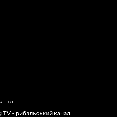
.7
16+
ng TV - рибальський канал