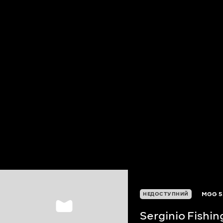
MGG
5
НЕДОСТУПНИЙ
Serginio Fishi