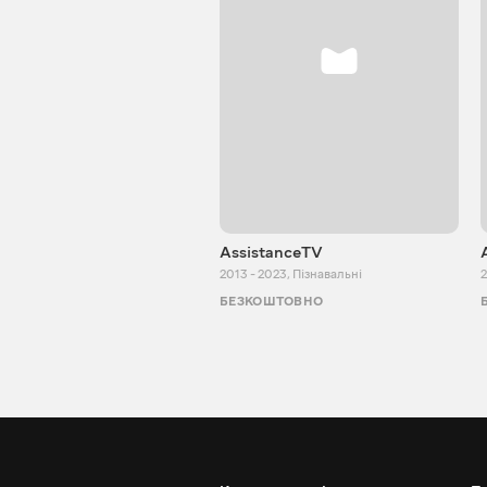
AssistanceTV
2013 - 2023
,
Пізнавальні
2
БЕЗКОШТОВНО