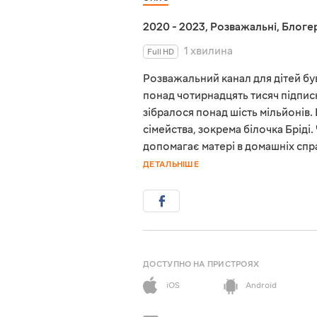
2020 - 2023
,
Розважальні
,
Блоге
1 хвилина
Full HD
Розважальний канал для дітей був
понад чотирнадцять тисяч підписни
зібралося понад шість мільйонів
сімейства, зокрема білочка Бріді
допомагає матері в домашніх спр
ДЕТАЛЬНІШЕ
ДОСТУПНО НА ПРИСТРОЯХ
iOS
Android