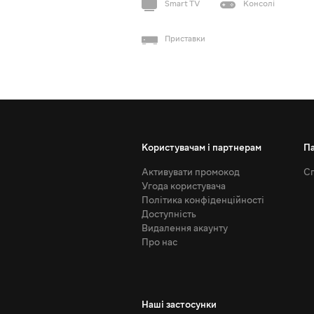
Smart TV
Консолі
Приставки
Користувачам і партнерам
П
Активувати промокод
Сп
Угода користувача
Політика конфіденційності
Доступність
Видалення акаунту
Про нас
Наші застосунки