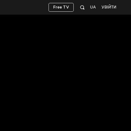
Free TV
UA
УВІЙТИ