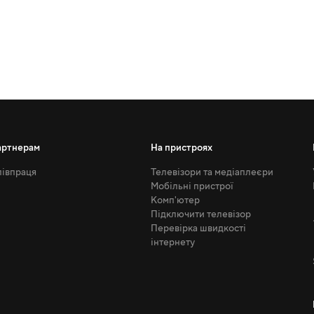
артнерам
На пристроях
івпраця
Телевізори та медіаплеєри
Мобільні пристрої
Комп'ютер
Підключити телевізор
Перевірка швидкості
інтернету