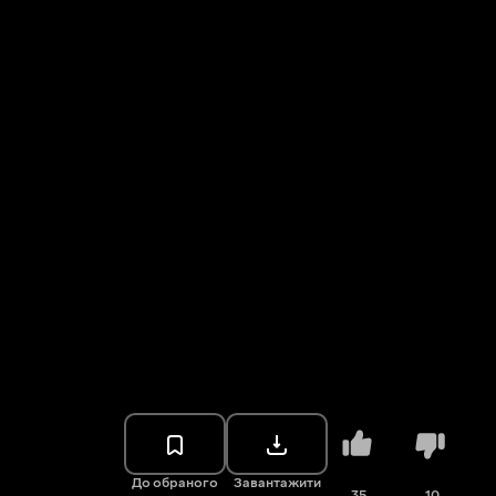
До обраного
Завантажити
35
10