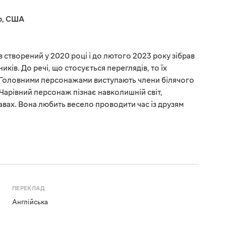
р
,
США
 створений у 2020 році і до лютого 2023 року зібрав
ків. До речі, що стосується переглядів, то їх
. Головними персонажами виступають члени білячого
. Чарівний персонаж пізнає навколишній світ,
авах. Вона любить весело проводити час із друзям
ПЕРЕКЛАД
Англійська