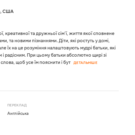
р
,
США
, креативної та дружньої сім'ї, життя якої сповнене
и, та новими пізнаннями. Діти, які ростуть у домі,
ле їх на це розуміння налаштовують мудрі батьки, які
 і радісним. При цьому батьки абсолютно щирі зі
слова, щоб усе їм пояснити і бут
ДЕТАЛЬНІШЕ
ПЕРЕКЛАД
Англійська