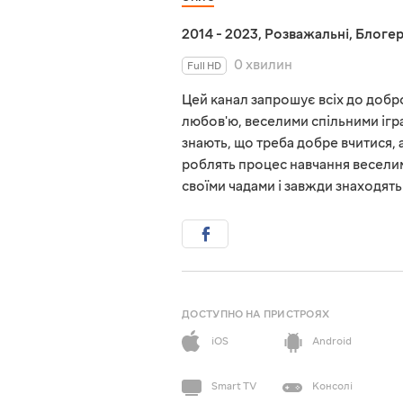
2014 - 2023
,
Розважальні
,
Блоге
0 хвилин
Full HD
Цей канал запрошує всіх до доброї
любов'ю, веселими спільними іграм
знають, що треба добре вчитися, а
роблять процес навчання веселим
своїми чадами і завжди знаходять 
ДОСТУПНО НА ПРИСТРОЯХ
iOS
Android
Smart TV
Консолі