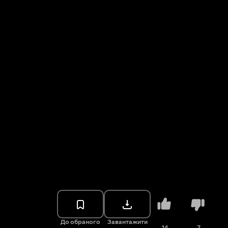
До обраного
Завантажити
14
7