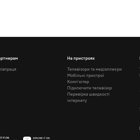
артнерам
На пристроях
івпраця
Телевізори та медіаплеєри
Мобільні пристрої
Комп'ютер
Підключити телевізор
Перевірка швидкості
інтернету