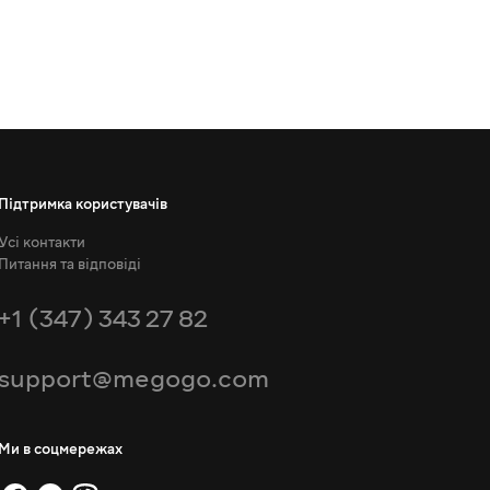
Підтримка користувачів
Усі контакти
Питання та відповіді
+1 (347) 343 27 82
support@megogo.com
Ми в соцмережах