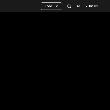
Free TV
UA
УВІЙТИ