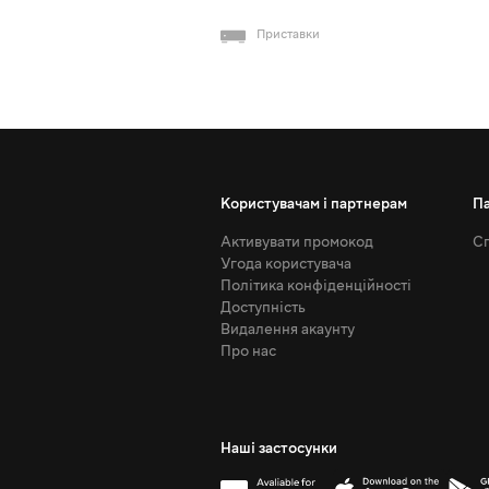
Приставки
Користувачам і партнерам
П
Активувати промокод
Сп
Угода користувача
Політика конфіденційності
Доступність
Видалення акаунту
Про нас
Наші застосунки