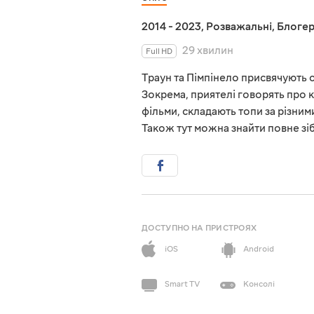
2014 - 2023
,
Розважальні
,
Блоге
29 хвилин
Full HD
Траун та Пімпінело присвячують св
Зокрема, приятелі говорять про к
фільми, складають топи за різним
Також тут можна знайти повне зіб
ДОСТУПНО НА ПРИСТРОЯХ
iOS
Android
Smart TV
Консолі