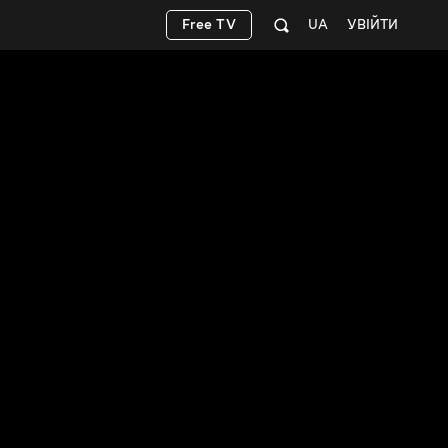
Free TV
UA
УВІЙТИ