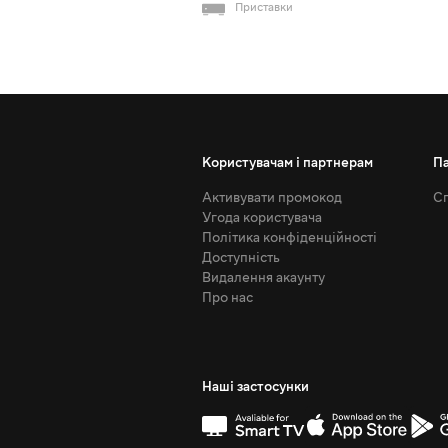
Приставки
Користувачам і партнерам
П
Активувати промокод
Сп
Угода користувача
Політика конфіденційності
Доступність
Видалення акаунту
Про нас
Наші застосунки