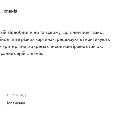
р
,
Іспанія
ій відеоблог кіно та всьому, що з ним пов'язано.
іноляпи в різних картинах, рецензують і критикують
и критеріями, зокрема список найгірших стрічок.
рання серій фільмів.
ПЕРЕКЛАД
Іспанська