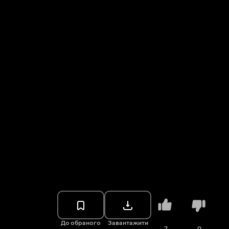
До обраного
Завантажити
7
0