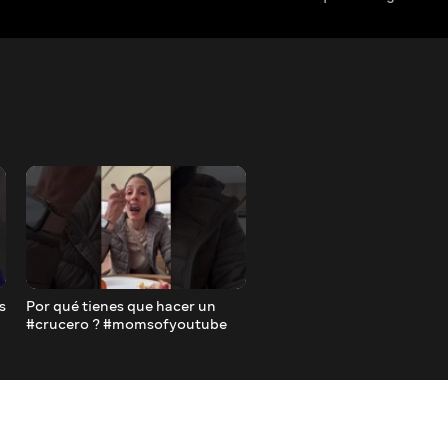
s
Por qué tienes que hacer un
Hombres o mujeres,
#crucero ? #momsofyoutube
CONFIRMEN #vidareal
#shortsfeed
#maternidad #momsofyo