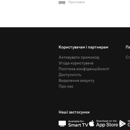
Приставки
Користувачам і партнерам
П
Активувати промокод
Сп
Угода користувача
Політика конфіденційності
Доступність
Видалення акаунту
Про нас
Наші застосунки