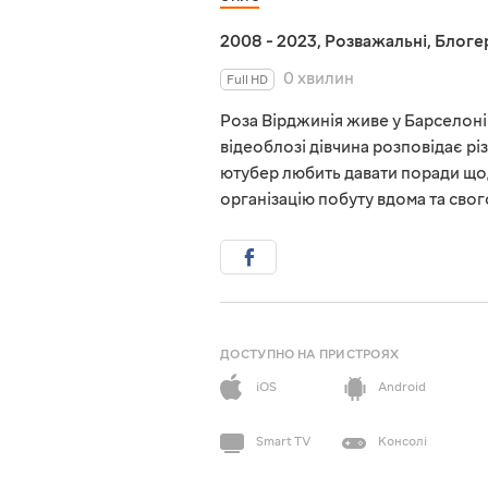
2008 - 2023
,
Розважальні
,
Блоге
0 хвилин
Full HD
Роза Вірджинія живе у Барселоні 
відеоблозі дівчина розповідає різ
ютубер любить давати поради щод
організацію побуту вдома та свог
ДОСТУПНО НА ПРИСТРОЯХ
iOS
Android
Smart TV
Консолі