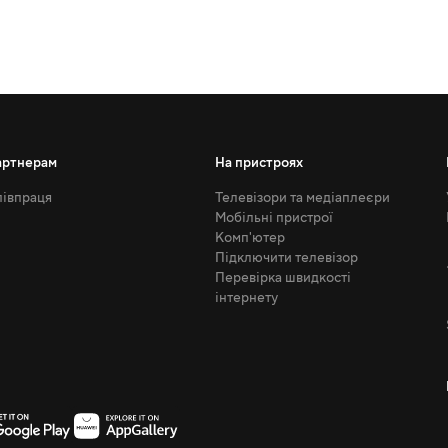
артнерам
На пристроях
івпраця
Телевізори та медіаплеєри
Мобільні пристрої
Комп'ютер
Підключити телевізор
Перевірка швидкості
інтернету