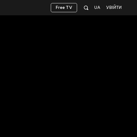
Free TV
UA
УВІЙТИ