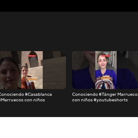
Conociendo #Casablanca
Conociendo #Tánger Marrueco
#Marruecos con niños
con niños #youtubeshorts
#shortsyoutube
#momsofyoutube