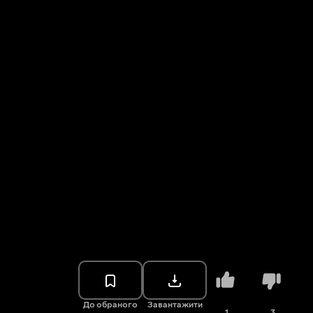
До обраного
Завантажити
1
3