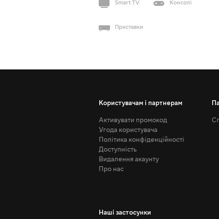
Smart TV
Консолі
Приставки
Користувачам і партнерам
П
Активувати промокод
Сп
Угода користувача
Політика конфіденційності
Доступність
Видалення акаунту
Про нас
Наші застосунки