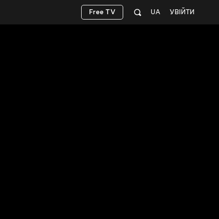
Free TV
UA
УВІЙТИ