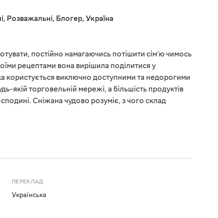
і
,
Розважальні
,
Блогер
,
Україна
отувати, постійно намагаючись потішити сім'ю чимось
воїми рецептами вона вирішила поділитися у
рка користується виключно доступними та недорогими
удь-якій торговельній мережі, а більшість продуктів
сподині. Сніжана чудово розуміє, з чого склад
ПЕРЕКЛАД
Українська