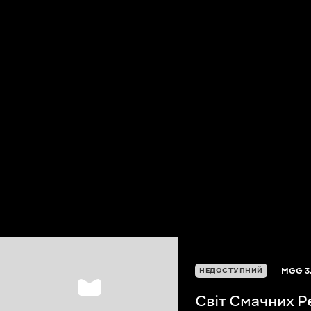
MGG
3
НЕДОСТУПНИЙ
Світ Смачних Р