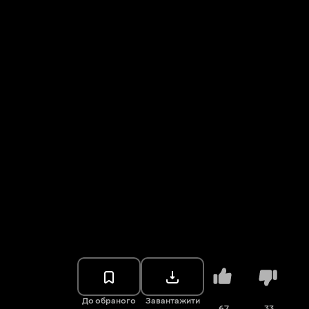
До обраного
Завантажити
67
33