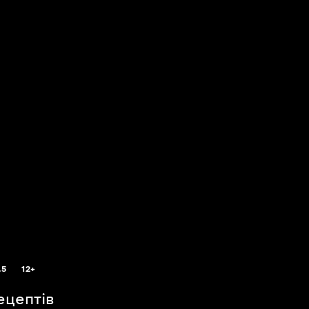
.5
12+
ецептів