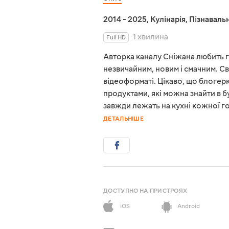
2014 - 2025
,
Кулінарія
,
Пізнавальн
1 хвилина
Full HD
Авторка каналу Сніжана любить г
незвичайним, новим і смачним. С
відеоформаті. Цікаво, що блоге
продуктами, які можна знайти в б
завжди лежать на кухні кожної го
ДЕТАЛЬНІШЕ
ДОСТУПНО НА ПРИСТРОЯХ
iOS
Android