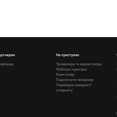
артнерам
На пристроях
івпраця
Телевізори та медіаплеєри
Мобільні пристрої
Комп'ютер
Підключити телевізор
Перевірка швидкості
інтернету