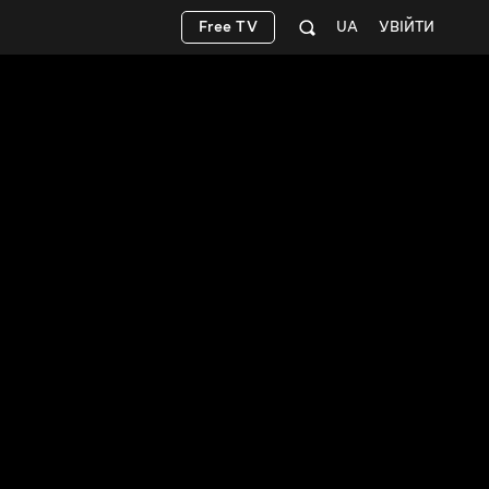
Free TV
UA
УВІЙТИ