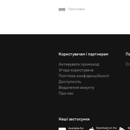
Приставки
Користувачам і партнерам
П
Активувати промокод
Сп
Угода користувача
Політика конфіденційності
Доступність
Видалення акаунту
Про нас
Наші застосунки