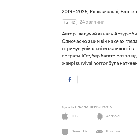
2019 - 2025
,
Розважальні
,
Блогер
24 хвилини
Full HD
Автор і ведучий каналу Артур оби
Одночасно з цим він на очах гляда
отримує унікальні можливості та р
пограти. Ютубер багато розповіда
жанрі survival horror була натхне
ДОСТУПНО НА ПРИСТРОЯХ
iOS
Android
Smart TV
Консолі