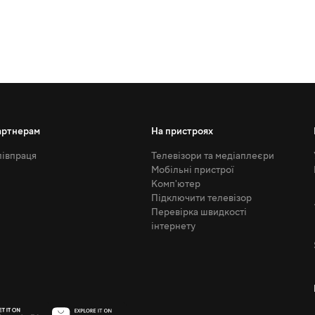
артнерам
На пристроях
івпраця
Телевізори та медіаплеєри
Мобільні пристрої
Комп'ютер
Підключити телевізор
Перевірка швидкості
інтернету