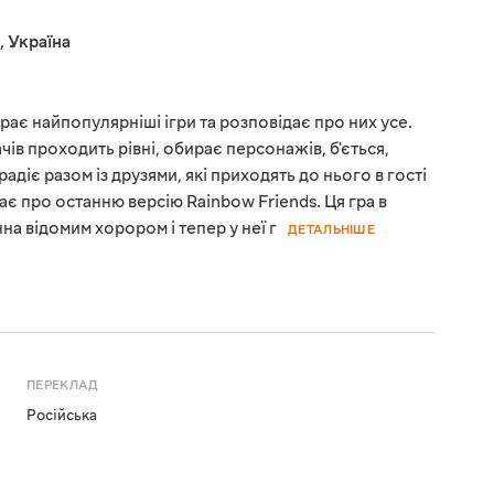
,
Україна
рає найпопулярніші ігри та розповідає про них усе.
чів проходить рівні, обирає персонажів, б'ється,
адіє разом із друзями, які приходять до нього в гості
є про останню версію Rainbow Friends. Ця гра в
нна відомим хорором і тепер у неї г
ДЕТАЛЬНІШЕ
ПЕРЕКЛАД
Російська