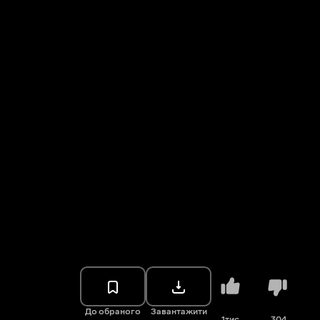
До обраного
Завантажити
1тис.
304