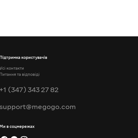
Підтримка користувачів
Усі контакти
Питання та відповіді
+1 (347) 343 27 82
support@megogo.com
Ми в соцмережах