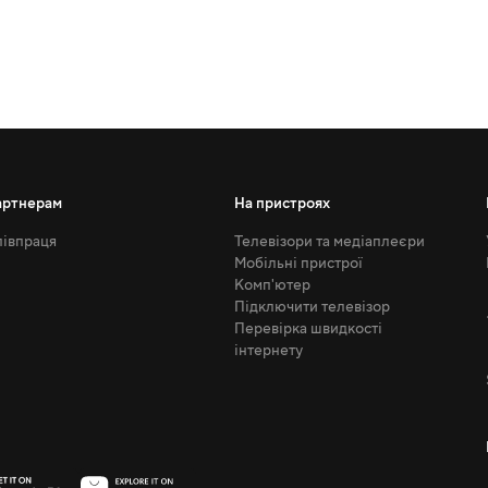
артнерам
На пристроях
івпраця
Телевізори та медіаплеєри
Мобільні пристрої
Комп'ютер
Підключити телевізор
Перевірка швидкості
інтернету