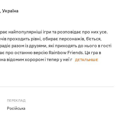
,
Україна
рає найпопулярніші ігри та розповідає про них усе.
чів проходить рівні, обирає персонажів, б'ється,
адіє разом із друзями, які приходять до нього в гості
є про останню версію Rainbow Friends. Ця гра в
нна відомим хорором і тепер у неї г
ДЕТАЛЬНІШЕ
ПЕРЕКЛАД
Російська