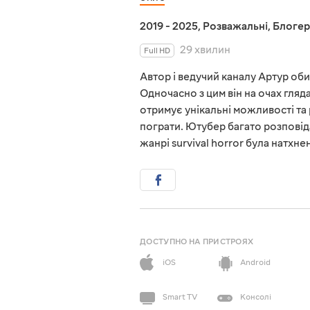
2019 - 2025
,
Розважальні
,
Блогер
29 хвилин
Full HD
Автор і ведучий каналу Артур оби
Одночасно з цим він на очах гляда
отримує унікальні можливості та р
пограти. Ютубер багато розповіда
жанрі survival horror була натхне
ДОСТУПНО НА ПРИСТРОЯХ
iOS
Android
Smart TV
Консолі