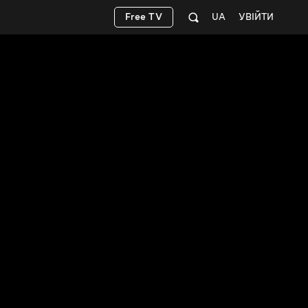
Free TV
UA
УВІЙТИ