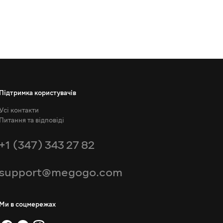
Підтримка користувачів
Усі контакти
Питання та відповіді
+1 (347) 343 27 82
support@megogo.com
Ми в соцмережах