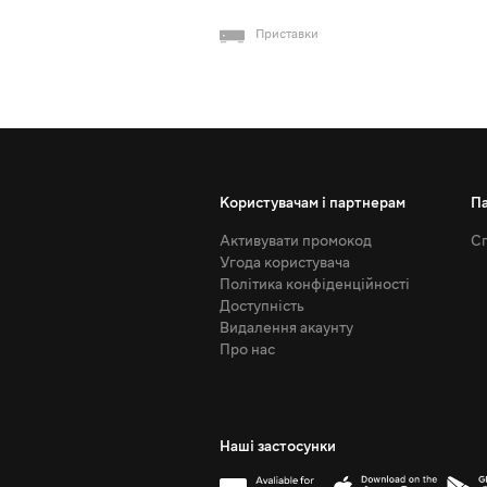
Приставки
Користувачам і партнерам
П
Активувати промокод
Сп
Угода користувача
Політика конфіденційності
Доступність
Видалення акаунту
Про нас
Наші застосунки